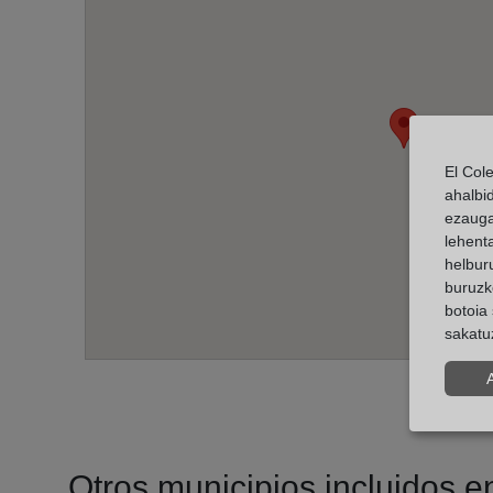
El Col
ahalbi
ezauga
lehent
helburu
buruzk
botoia 
sakatu
Otros municipios incluidos en 