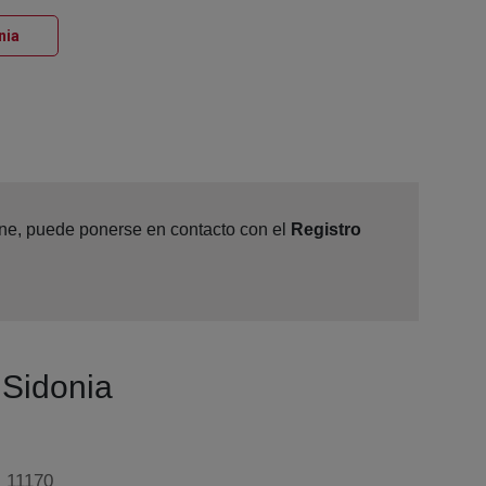
Ventana nueva
nia
line, puede ponerse en contacto con el
Registro
 Sidonia
, 11170