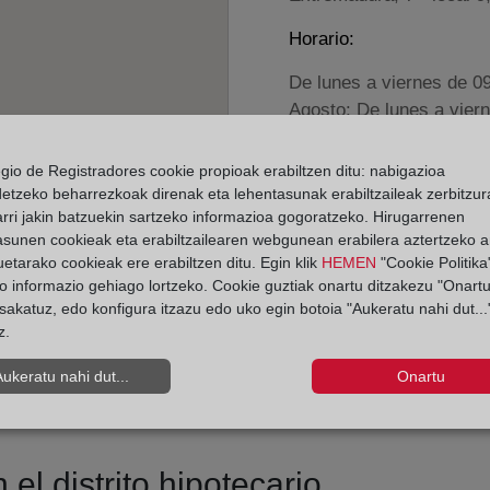
Horario:
De lunes a viernes de 0
Agosto: De lunes a vier
Los días 24 y 31 de dic
egio de Registradores cookie propioak erabiltzen ditu: nabigazioa
detzeko beharrezkoak direnak eta lehentasunak erabiltzaileak zerbitzur
Datos de contacto:
rri jakin batzuekin sartzeko informazioa gogoratzeko. Hirugarrenen
(956) 41 00 36
asunen cookieak eta erabiltzailearen webgunean erabilera aztertzeko an
etarako cookieak ere erabiltzen ditu. Egin klik
HEMEN
"Cookie Politika"
medinasidonia@regi
o informazio gehiago lortzeko. Cookie guztiak onartu ditzakezu "Onartu
Datos del Registrador:
sakatuz, edo konfigura itzazu edo uko egin botoia "Aukeratu nahi dut...
z.
María Eugenia Agui
Delegado de Protección d
Aukeratu nahi dut...
Onartu
dpo@corpme.es
el distrito hipotecario