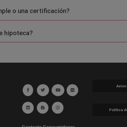
ple o una certificación?
e hipoteca?
Aviso
Ir a facebook (abre en ventana nueva)
Ir a twitter (abre en ventana nueva)
Ir a YouTube (abre en ventana nuev
Ir a Flickr (abre en ventana 
Ir a Linkedin (abre en ventana nueva)
Ir al Blog (abre en ventana nueva)
Ir a Instagram (abre en ventana nue
Política 