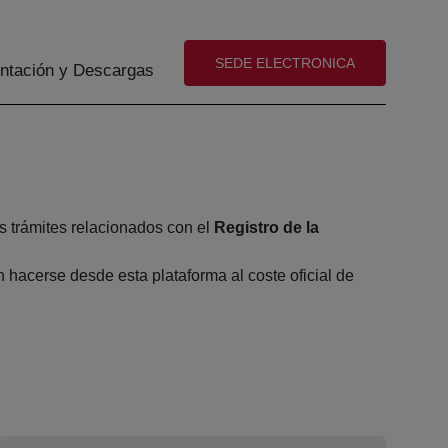
(abre en nueva ventana)
SEDE ELECTRONICA
tación y Descargas
s trámites relacionados con el
Registro de la
hacerse desde esta plataforma al coste oficial de