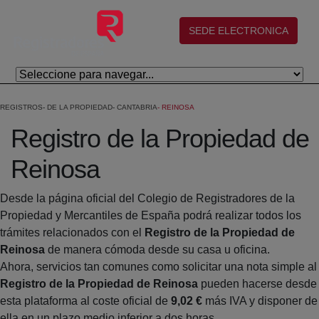
Eduki nagusira joan
(abre en nueva ventana)
SEDE ELECTRONICA
REGISTROS
DE LA PROPIEDAD
CANTABRIA
REINOSA
Registro de la Propiedad de
Reinosa
Desde la página oficial del Colegio de Registradores de la
Propiedad y Mercantiles de España podrá realizar todos los
trámites relacionados con el
Registro de la Propiedad de
Reinosa
de manera cómoda desde su casa u oficina.
Ahora, servicios tan comunes como solicitar una nota simple al
Registro de la Propiedad de Reinosa
pueden hacerse desde
esta plataforma al coste oficial de
9,02 €
más IVA y disponer de
ella en un plazo medio inferior a dos horas.