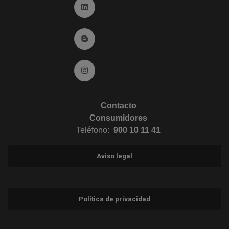
Ir a Linkedin (abre en ventana nueva)
Ir al Blog (abre en ventana nueva)
Ir a Instagram (abre en ventana nueva)
Contacto
Consumidores
Teléfono:
900 10 11 41
Aviso legal
Política de privacidad