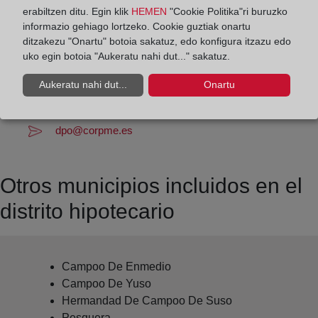
Datos de contacto:
erabiltzen ditu. Egin klik
HEMEN
"Cookie Politika"ri buruzko
942 21 40 00
informazio gehiago lortzeko. Cookie guztiak onartu
ditzakezu "Onartu" botoia sakatuz, edo konfigura itzazu edo
reinosa@registrodelapropiedad.org
uko egin botoia "Aukeratu nahi dut..." sakatuz.
Datos del Registrador:
Aukeratu nahi dut...
Onartu
Carlos Soto Carranceja
Delegado de Protección de Datos:
dpo@corpme.es
Otros municipios incluidos en el
distrito hipotecario
Campoo De Enmedio
Campoo De Yuso
Hermandad De Campoo De Suso
Pesquera