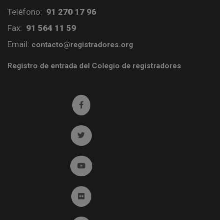
Teléfono:
91 270 17 96
Fax:
91 564 11 59
Email:
contacto@registradores.org
Registro de entrada del Colegio de registradores
Ir a facebook (abre en ventana nueva)
Ir a twitter (abre en ventana nueva)
Ir a YouTube (abre en ventana nueva)
Ir a Flickr (abre en ventana nueva)