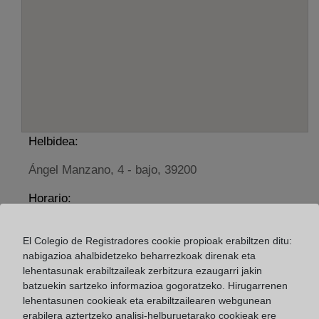
Helbidea:
Ángel Manzano, 4 - bajo, 39200
Horario:
De lunes a viernes de 09:00 a 17:00 horas
El Colegio de Registradores cookie propioak erabiltzen ditu:
Agosto: De lunes a viernes de 09:00 a 14:00 horas
nabigazioa ahalbidetzeko beharrezkoak direnak eta
Los días 24 y 31 de diciembre de 09:00 a 14:00
lehentasunak erabiltzaileak zerbitzura ezaugarri jakin
horas
batzuekin sartzeko informazioa gogoratzeko. Hirugarrenen
lehentasunen cookieak eta erabiltzailearen webgunean
erabilera aztertzeko analisi-helburuetarako cookieak ere