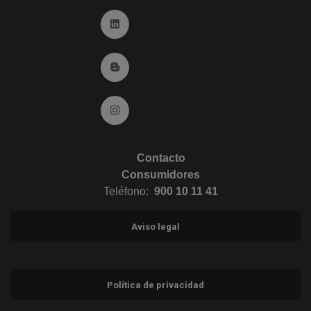
Ir a Linkedin (abre en ventana nueva)
Ir al Blog (abre en ventana nueva)
Ir a Instagram (abre en ventana nueva)
Contacto
Consumidores
Teléfono:
900 10 11 41
Aviso legal
Política de privacidad