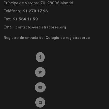
Príncipe de Vergara 70. 28006 Madrid
Teléfono:
91 270 17 96
Fax:
91 564 11 59
Email:
contacto@registradores.org
Registro de entrada del Colegio de registradores
Ir a facebook (abre en ventana nueva)
Ir a twitter (abre en ventana nueva)
Ir a YouTube (abre en ventana nueva)
Ir a Flickr (abre en ventana nueva)