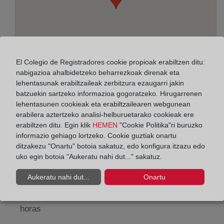
El Colegio de Registradores cookie propioak erabiltzen ditu:
nabigazioa ahalbidetzeko beharrezkoak direnak eta
lehentasunak erabiltzaileak zerbitzura ezaugarri jakin
batzuekin sartzeko informazioa gogoratzeko. Hirugarrenen
lehentasunen cookieak eta erabiltzailearen webgunean
Helbidea:
erabilera aztertzeko analisi-helburuetarako cookieak ere
erabiltzen ditu. Egin klik
HEMEN
"Cookie Politika"ri buruzko
Castelar, 45 - entresuelo drcha., 39004
informazio gehiago lortzeko. Cookie guztiak onartu
ditzakezu "Onartu" botoia sakatuz, edo konfigura itzazu edo
Horario:
uko egin botoia "Aukeratu nahi dut..." sakatuz.
De lunes a viernes de 09:00 a 17:00 horas
Aukeratu nahi dut...
Onartu
Agosto: De lunes a viernes de 09:00 a 14:00 horas
Los días 24 y 31 de diciembre de 09:00 a 14:00
horas