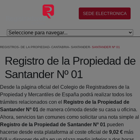
Eduki nagusira joan
(abre en nueva ventana)
SEDE ELECTRONICA
REGISTROS
DE LA PROPIEDAD
CANTABRIA
SANTANDER
SANTANDER Nº 01
Registro de la Propiedad de
Santander Nº 01
Desde la página oficial del Colegio de Registradores de la
Propiedad y Mercantiles de España podrá realizar todos los
trámites relacionados con el
Registro de la Propiedad de
Santander Nº 01
de manera cómoda desde su casa u oficina.
Ahora, servicios tan comunes como solicitar una nota simple al
Registro de la Propiedad de Santander Nº 01
pueden
hacerse desde esta plataforma al coste oficial de
9,02 €
más
IVA y disponer de ella en un plazo medio inferior a dos horas.