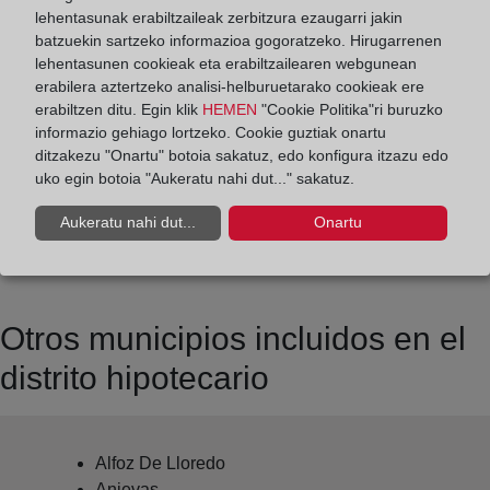
lehentasunak erabiltzaileak zerbitzura ezaugarri jakin
batzuekin sartzeko informazioa gogoratzeko. Hirugarrenen
Datos de contacto:
lehentasunen cookieak eta erabiltzailearen webgunean
(942) 88 01 12
erabilera aztertzeko analisi-helburuetarako cookieak ere
erabiltzen ditu. Egin klik
HEMEN
"Cookie Politika"ri buruzko
torrelavega2@registrodelapropiedad.org
informazio gehiago lortzeko. Cookie guztiak onartu
Datos del Registrador:
ditzakezu "Onartu" botoia sakatuz, edo konfigura itzazu edo
uko egin botoia "Aukeratu nahi dut..." sakatuz.
Mónica Encarnaçâo Comadira
Delegado de Protección de Datos:
Aukeratu nahi dut...
Onartu
dpo@corpme.es
Otros municipios incluidos en el
distrito hipotecario
Alfoz De Lloredo
Anievas