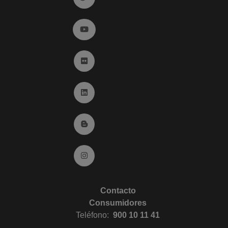
Ir a YouTube (abre en ventana nueva)
Ir a Flickr (abre en ventana nueva)
Ir a Linkedin (abre en ventana nueva)
Ir al Blog (abre en ventana nueva)
Ir a Instagram (abre en ventana nueva)
Contacto
Consumidores
Teléfono:
900 10 11 41