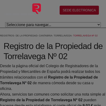
Eduki nagusira joan
(abre en nueva ventana)
SEDE ELECTRONICA
REGISTROS
DE LA PROPIEDAD
CANTABRIA
TORRELAVEGA
TORRELAVEGA Nº 02
Registro de la Propiedad de
Torrelavega Nº 02
Desde la página oficial del Colegio de Registradores de la
Propiedad y Mercantiles de España podrá realizar todos los
trámites relacionados con el
Registro de la Propiedad de
Torrelavega Nº 02
de manera cómoda desde su casa u
oficina.
Ahora, servicios tan comunes como solicitar una nota simple al
Registro de la Propiedad de Torrelavega Nº 02
pueden
hacerse desde esta plataforma al coste oficial de
9,02 €
más