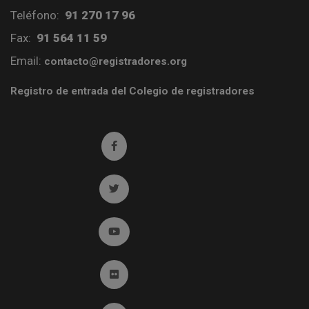
Teléfono:
91 270 17 96
Fax:
91 564 11 59
Email:
contacto@registradores.org
Registro de entrada del Colegio de registradores
Ir a facebook (abre en ventana nueva)
Ir a twitter (abre en ventana nueva)
Ir a YouTube (abre en ventana nueva)
Ir a Flickr (abre en ventana nueva)