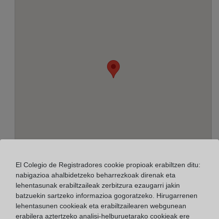
El Colegio de Registradores cookie propioak erabiltzen ditu:
nabigazioa ahalbidetzeko beharrezkoak direnak eta
Helbidea:
lehentasunak erabiltzaileak zerbitzura ezaugarri jakin
batzuekin sartzeko informazioa gogoratzeko. Hirugarrenen
Castelló, 3 - 1º, 12594
lehentasunen cookieak eta erabiltzailearen webgunean
erabilera aztertzeko analisi-helburuetarako cookieak ere
Horario: