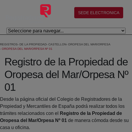
Eduki nagusira joan
(abre en nueva ventana)
SEDE ELECTRONICA
REGISTROS
DE LA PROPIEDAD
CASTELLON
OROPESA DEL MAR/ORPESA
OROPESA DEL MAR/ORPESA Nº 01
Registro de la Propiedad de
Oropesa del Mar/Orpesa Nº
01
Desde la página oficial del Colegio de Registradores de la
Propiedad y Mercantiles de España podrá realizar todos los
trámites relacionados con el
Registro de la Propiedad de
Oropesa del Mar/Orpesa Nº 01
de manera cómoda desde su
casa u oficina.