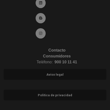
Ir a Linkedin (abre en ventana nueva)
Ir al Blog (abre en ventana nueva)
Ir a Instagram (abre en ventana nueva)
Contacto
Consumidores
Teléfono:
900 10 11 41
Aviso legal
Política de privacidad