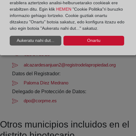
erabilera aztertzeko analisi-helburuetarako cookieak ere
De lunes a viernes de 09:00 a 17:00 horas
erabiltzen ditu. Egin klik
HEMEN
"Cookie Politika"ri buruzko
Agosto: De lunes a viernes de 09:00 a 14:00 horas
informazio gehiago lortzeko. Cookie guztiak onartu
Los días 24 y 31 de diciembre de 09:00 a 14:00
ditzakezu "Onartu" botoia sakatuz, edo konfigura itzazu edo
horas
uko egin botoia "Aukeratu nahi dut..." sakatuz.
Aukeratu nahi dut...
Onartu
Datos de contacto:
926 54 50 20
alcazardesanjuan2@registrodelapropiedad.org
Datos del Registrador:
Paloma Díez Medrano
Delegado de Protección de Datos:
dpo@corpme.es
Otros municipios incluidos en el
distrito hipotecario