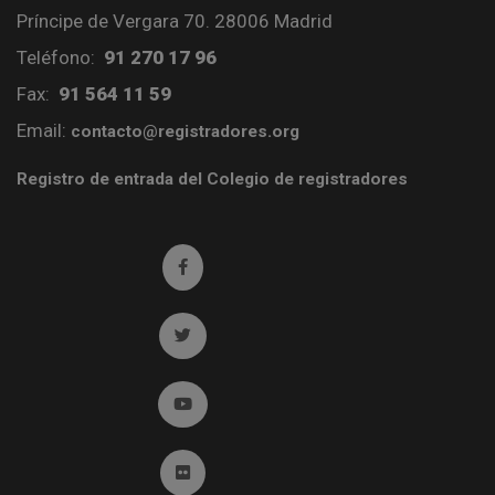
Príncipe de Vergara 70. 28006 Madrid
Teléfono:
91 270 17 96
Fax:
91 564 11 59
Email:
contacto@registradores.org
Registro de entrada del Colegio de registradores
Ir a facebook (abre en ventana nueva)
Ir a twitter (abre en ventana nueva)
Ir a YouTube (abre en ventana nueva)
Ir a Flickr (abre en ventana nueva)