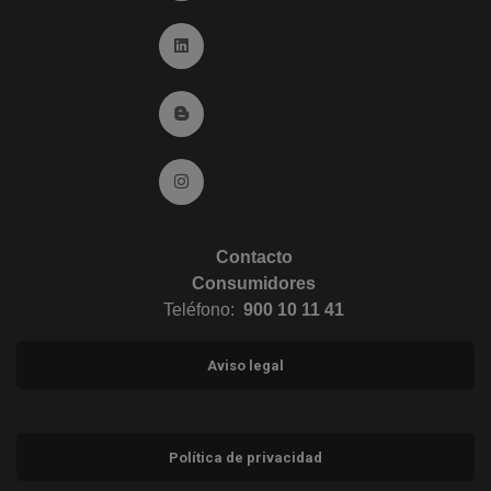
Ir a Linkedin (abre en ventana nueva)
Ir al Blog (abre en ventana nueva)
Ir a Instagram (abre en ventana nueva)
Contacto
Consumidores
Teléfono:
900 10 11 41
Aviso legal
Política de privacidad