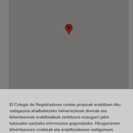
Helbidea:
El Colegio de Registradores cookie propioak erabiltzen ditu:
Doctor Jesús González Merlo, s/n - Edif. B - 1ª
nabigazioa ahalbidetzeko beharrezkoak direnak eta
planta, 13600
lehentasunak erabiltzaileak zerbitzura ezaugarri jakin
batzuekin sartzeko informazioa gogoratzeko. Hirugarrenen
Horario:
lehentasunen cookieak eta erabiltzailearen webgunean