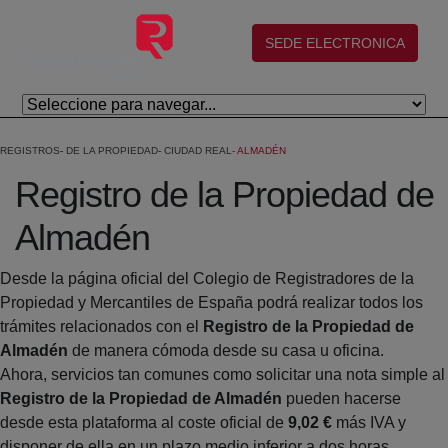
Eduki nagusira joan
(abre en nueva ventana)
SEDE ELECTRONICA
REGISTROS
DE LA PROPIEDAD
CIUDAD REAL
ALMADÉN
Registro de la Propiedad de
Almadén
Desde la página oficial del Colegio de Registradores de la
Propiedad y Mercantiles de España podrá realizar todos los
trámites relacionados con el
Registro de la Propiedad de
Almadén
de manera cómoda desde su casa u oficina.
Ahora, servicios tan comunes como solicitar una nota simple al
Registro de la Propiedad de Almadén
pueden hacerse
desde esta plataforma al coste oficial de
9,02 €
más IVA y
disponer de ella en un plazo medio inferior a dos horas.