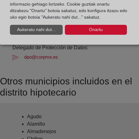
Datos de contacto:
informazio gehiago lortzeko. Cookie guztiak onartu
(926) 71 05 32
ditzakezu "Onartu" botoia sakatuz, edo konfigura itzazu edo
uko egin botoia "Aukeratu nahi dut..." sakatuz.
almaden@registrodelapropiedad.org
Datos del Registrador:
Aukeratu nahi dut...
Onartu
Emilio José Fernández Poveda
Delegado de Protección de Datos:
dpo@corpme.es
Otros municipios incluidos en el
distrito hipotecario
Agudo
Alamillo
Almadenejos
Chillon