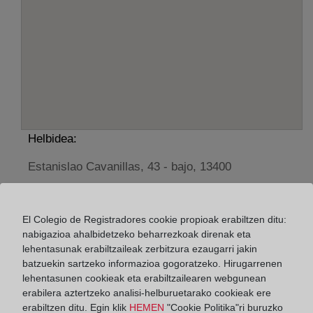
Helbidea:
Estanislao Cavanillas, 43 - bajo, 13400
Horario:
El Colegio de Registradores cookie propioak erabiltzen ditu:
De lunes a viernes de 09:00 a 17:00 horas
nabigazioa ahalbidetzeko beharrezkoak direnak eta
Agosto: De lunes a viernes de 09:00 a 14:00 horas
lehentasunak erabiltzaileak zerbitzura ezaugarri jakin
Los días 24 y 31 de diciembre de 09:00 a 14:00
batzuekin sartzeko informazioa gogoratzeko. Hirugarrenen
horas
lehentasunen cookieak eta erabiltzailearen webgunean
erabilera aztertzeko analisi-helburuetarako cookieak ere
erabiltzen ditu. Egin klik
HEMEN
"Cookie Politika"ri buruzko