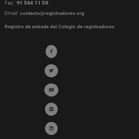
Fax:
91 564 11 59
Email:
contacto@registradores.org
Registro de entrada del Colegio de registradores
Ir a facebook (abre en ventana nueva)
Ir a twitter (abre en ventana nueva)
Ir a YouTube (abre en ventana nueva)
Ir a Flickr (abre en ventana nueva)
Ir a Linkedin (abre en ventana nueva)