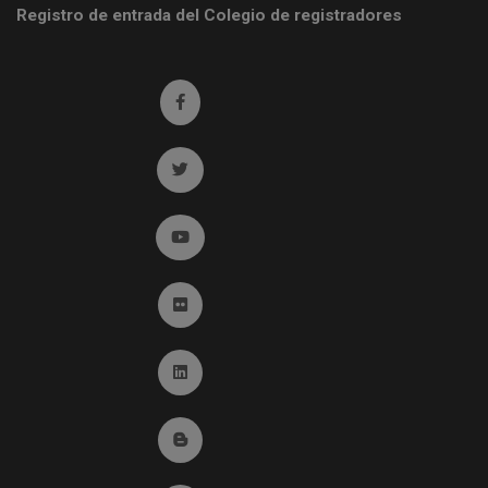
Registro de entrada del Colegio de registradores
Ir a facebook (abre en ventana nueva)
Ir a twitter (abre en ventana nueva)
Ir a YouTube (abre en ventana nueva)
Ir a Flickr (abre en ventana nueva)
Ir a Linkedin (abre en ventana nueva)
Ir al Blog (abre en ventana nueva)