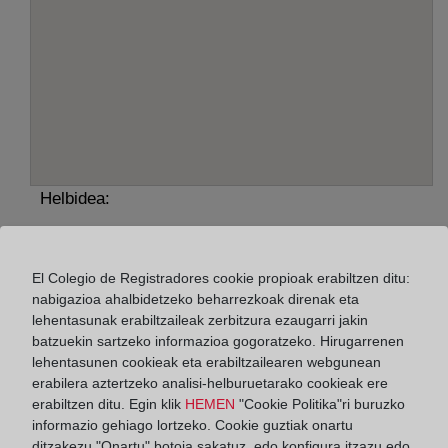
Helbidea:
Emilio Piñuela, 5 - bajo, 13270
Horario:
El Colegio de Registradores cookie propioak erabiltzen ditu:
nabigazioa ahalbidetzeko beharrezkoak direnak eta
De lunes a viernes de 09:00 a 17:00 horas
lehentasunak erabiltzaileak zerbitzura ezaugarri jakin
batzuekin sartzeko informazioa gogoratzeko. Hirugarrenen
Agosto: De lunes a viernes de 09:00 a 14:00 horas
lehentasunen cookieak eta erabiltzailearen webgunean
Los días 24 y 31 de diciembre de 09:00 a 14:00
erabilera aztertzeko analisi-helburuetarako cookieak ere
horas
erabiltzen ditu. Egin klik
HEMEN
"Cookie Politika"ri buruzko
informazio gehiago lortzeko. Cookie guztiak onartu
ditzakezu "Onartu" botoia sakatuz, edo konfigura itzazu edo