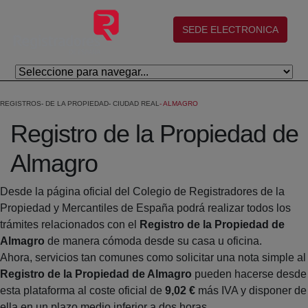
Eduki nagusira joan
(abre en nueva ventana)
SEDE ELECTRONICA
REGISTROS
DE LA PROPIEDAD
CIUDAD REAL
ALMAGRO
Registro de la Propiedad de
Almagro
Desde la página oficial del Colegio de Registradores de la
Propiedad y Mercantiles de España podrá realizar todos los
trámites relacionados con el
Registro de la Propiedad de
Almagro
de manera cómoda desde su casa u oficina.
Ahora, servicios tan comunes como solicitar una nota simple al
Registro de la Propiedad de Almagro
pueden hacerse desde
esta plataforma al coste oficial de
9,02 €
más IVA y disponer de
ella en un plazo medio inferior a dos horas.