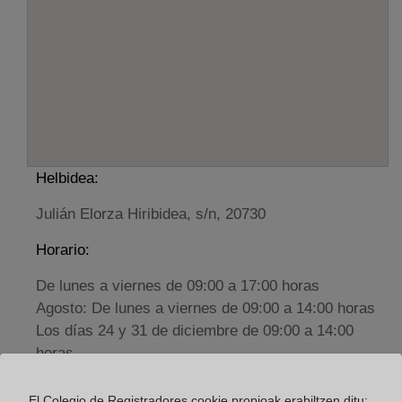
Helbidea:
Julián Elorza Hiribidea, s/n, 20730
Horario:
De lunes a viernes de 09:00 a 17:00 horas
Agosto: De lunes a viernes de 09:00 a 14:00 horas
Los días 24 y 31 de diciembre de 09:00 a 14:00
horas
El Colegio de Registradores cookie propioak erabiltzen ditu: