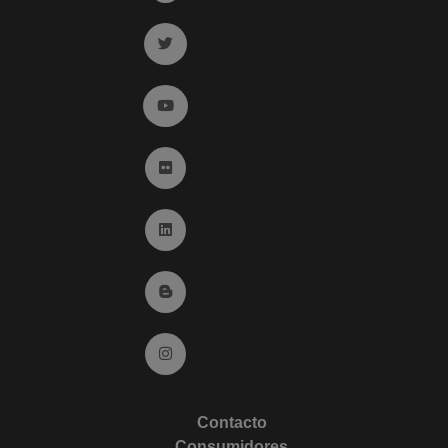
Ir a twitter (abre en ventana nueva)
Ir a YouTube (abre en ventana nueva)
Ir a Flickr (abre en ventana nueva)
Ir a Linkedin (abre en ventana nueva)
Ir al Blog (abre en ventana nueva)
Ir a Instagram (abre en ventana nueva)
Contacto
Consumidores