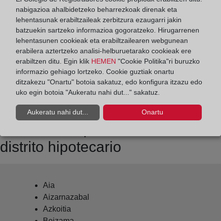
Datos de contacto:
nabigazioa ahalbidetzeko beharrezkoak direnak eta
(943) 15 75 05
lehentasunak erabiltzaileak zerbitzura ezaugarri jakin
batzuekin sartzeko informazioa gogoratzeko. Hirugarrenen
azpeitia@registrodelapropiedad.org
lehentasunen cookieak eta erabiltzailearen webgunean
Datos del Registrador:
erabilera aztertzeko analisi-helburuetarako cookieak ere
Rafael José Stampa Castillo
erabiltzen ditu. Egin klik
HEMEN
"Cookie Politika"ri buruzko
informazio gehiago lortzeko. Cookie guztiak onartu
Delegado de Protección de Datos:
ditzakezu "Onartu" botoia sakatuz, edo konfigura itzazu edo
dpo@corpme.es
uko egin botoia "Aukeratu nahi dut..." sakatuz.
Aukeratu nahi dut...
Onartu
Otros municipios incluidos en el
distrito hipotecario
Aia
Aizarnazabal
Azkoitia
Beizama