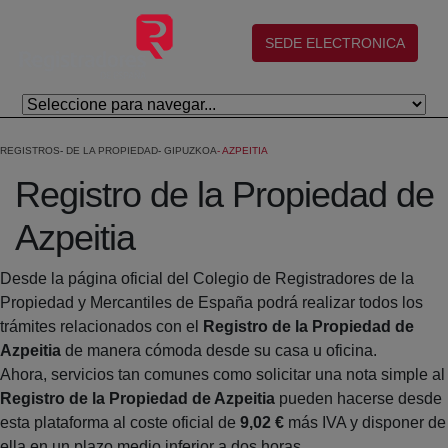
Eduki nagusira joan
(abre en nueva ventana)
SEDE ELECTRONICA
REGISTROS
DE LA PROPIEDAD
GIPUZKOA
AZPEITIA
Registro de la Propiedad de
Azpeitia
Desde la página oficial del Colegio de Registradores de la
Propiedad y Mercantiles de España podrá realizar todos los
trámites relacionados con el
Registro de la Propiedad de
Azpeitia
de manera cómoda desde su casa u oficina.
Ahora, servicios tan comunes como solicitar una nota simple al
Registro de la Propiedad de Azpeitia
pueden hacerse desde
esta plataforma al coste oficial de
9,02 €
más IVA y disponer de
ella en un plazo medio inferior a dos horas.