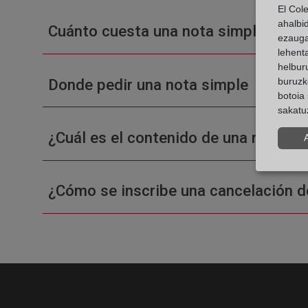
El Col
ahalbi
Cuánto cuesta una nota simple en un
ezauga
lehent
helburu
Donde pedir una nota simple
buruzk
botoia 
sakatu
¿Cuál es el contenido de una nota sim
¿Cómo se inscribe una cancelación d