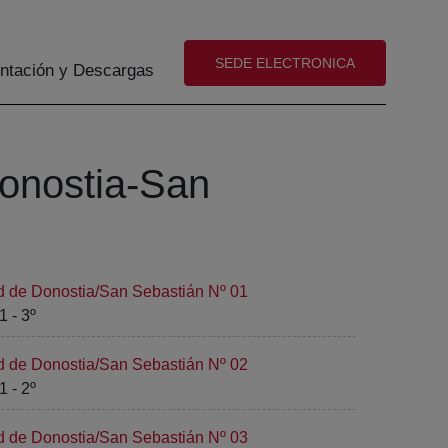
(abre en nueva ventana)
SEDE ELECTRONICA
tación y Descargas
Donostia-San
ad de Donostia/San Sebastián Nº 01
1 - 3º
ad de Donostia/San Sebastián Nº 02
1 - 2º
ad de Donostia/San Sebastián Nº 03