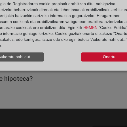
egio de Registradores cookie propioak erabiltzen ditu: nabigazioa
detzeko beharrezkoak direnak eta lehentasunak erabiltzaileak zerbitzur
 Registro de la Propiedad
rri jakin batzuekin sartzeko informazioa gogoratzeko. Hirugarrenen
asunen cookieak eta erabiltzailearen webgunean erabilera aztertzeko an
etarako cookieak ere erabiltzen ditu. Egin klik
HEMEN
"Cookie Politika"
o informazio gehiago lortzeko. Cookie guztiak onartu ditzakezu "Onartu
sakatuz, edo konfigura itzazu edo uko egin botoia "Aukeratu nahi dut...
z.
ple o una certificación?
Aukeratu nahi dut...
Onartu
e hipoteca?