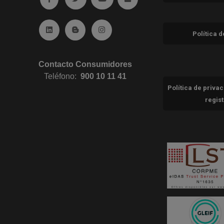
Ir a Linkedin (abre en ventana nueva)
Ir al Blog (abre en ventana nueva)
Ir a Instagram (abre en ventana nue
Política 
Contacto Consumidores
Teléfono:
900 10 11 41
Política de priva
regis