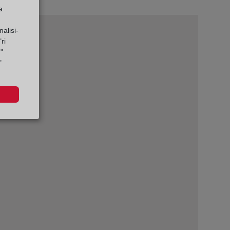
a
alisi-
ri
"
"