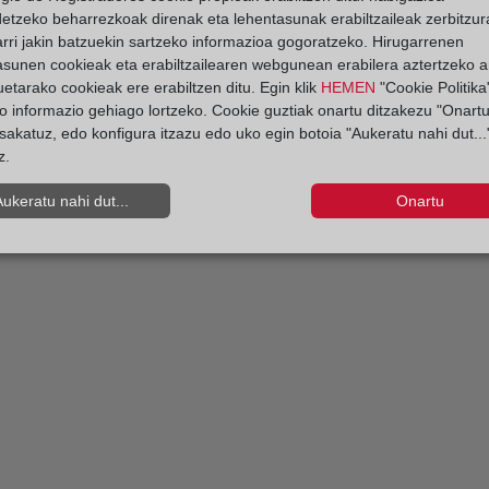
detzeko beharrezkoak direnak eta lehentasunak erabiltzaileak zerbitzur
rri jakin batzuekin sartzeko informazioa gogoratzeko. Hirugarrenen
asunen cookieak eta erabiltzailearen webgunean erabilera aztertzeko an
etarako cookieak ere erabiltzen ditu. Egin klik
HEMEN
"Cookie Politika"
o informazio gehiago lortzeko. Cookie guztiak onartu ditzakezu "Onartu
sakatuz, edo konfigura itzazu edo uko egin botoia "Aukeratu nahi dut...
z.
Aukeratu nahi dut...
Onartu