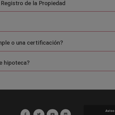
 Registro de la Propiedad
ple o una certificación?
e hipoteca?
Aviso
Ir a facebook (abre en ventana nueva)
Ir a twitter (abre en ventana nueva)
Ir a YouTube (abre en ventana nuev
Ir a Flickr (abre en ventana 