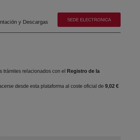
(abre en nueva ventana)
SEDE ELECTRONICA
tación y Descargas
s trámites relacionados con el
Registro de la
erse desde esta plataforma al coste oficial de
9,02 €