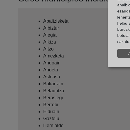
ahalbi
ezauga
lehent
Abaltzisketa
helburu
Albiztur
buruzk
Alegia
botoia 
sakatu
Alkiza
Altzo
Amezketa
Andoain
Anoeta
Asteasu
Baliarrain
Belauntza
Berastegi
Berrobi
Elduain
Gaztelu
Hernialde