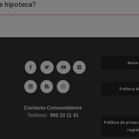
e hipoteca?
Aviso
Ir a facebook (abre en ventana nueva)
Ir a twitter (abre en ventana nueva)
Ir a YouTube (abre en ventana nuev
Ir a Flickr (abre en ventana 
Ir a Linkedin (abre en ventana nueva)
Ir al Blog (abre en ventana nueva)
Ir a Instagram (abre en ventana nue
Política 
Contacto Consumidores
Teléfono:
900 10 11 41
Política de priva
regis