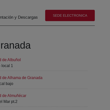
(abre en nueva ventana)
SEDE ELECTRONICA
tación y Descargas
Granada
d de Albuñol
 local 1
ad de Alhama de Granada
cal bajo
ad de Almuñécar
l Mar pt.2