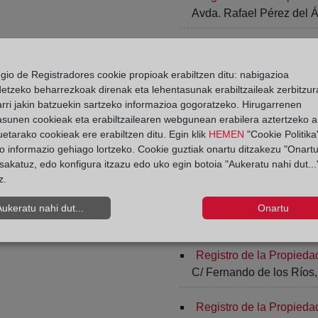
Avda. Rafael Pérez del Á
Registro de la Propieda
Alta , 22 - 2º
egio de Registradores cookie propioak erabiltzen ditu: nabigazioa
detzeko beharrezkoak direnak eta lehentasunak erabiltzaileak zerbitzur
Registro de la Propiedad
rri jakin batzuekin sartzeko informazioa gogoratzeko. Hirugarrenen
C/ Río Mundo, Edif. Rond
asunen cookieak eta erabiltzailearen webgunean erabilera aztertzeko an
etarako cookieak ere erabiltzen ditu. Egin klik
HEMEN
"Cookie Politika"
o informazio gehiago lortzeko. Cookie guztiak onartu ditzakezu "Onartu
Registro de la Propiedad
sakatuz, edo konfigura itzazu edo uko egin botoia "Aukeratu nahi dut...
C/ Río Mundo, Edif. Rond
z.
Registro de la Propieda
Aukeratu nahi dut...
Onartu
Miguel de Cervantes, 2 - 
Registro de la Propieda
C/ Fernando de los Ríos,
Registro de la Propieda