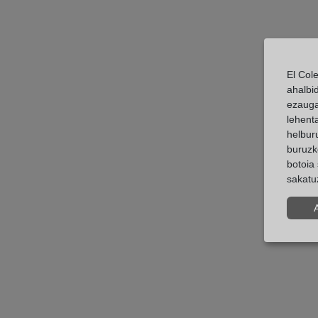
El Col
ahalbi
ezauga
lehent
helburu
buruzk
botoia 
sakatu