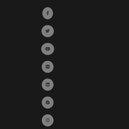
Ir a facebook (abre en ventana nueva)
Ir a twitter (abre en ventana nueva)
Ir a YouTube (abre en ventana nueva)
Ir a Flickr (abre en ventana nueva)
Ir a Linkedin (abre en ventana nueva)
Ir al Blog (abre en ventana nueva)
Ir a Instagram (abre en ventana nueva)