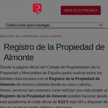
Eduki nagusira joan
(abre en nueva ventana)
SEDE ELECTRONICA
REGISTROS
DE LA PROPIEDAD
HUELVA
ALMONTE
Registro de la Propiedad de
Almonte
Desde la página oficial del Colegio de Registradores de la
Propiedad y Mercantiles de España podrá realizar todos los
trámites relacionados con el
Registro de la Propiedad de
Almonte
de manera cómoda desde su casa u oficina.
Ahora, servicios tan comunes como solicitar una nota simple al
Registro de la Propiedad de Almonte
pueden hacerse desde
esta plataforma al coste oficial de
9,02 €
más IVA y disponer de
ella en un plazo medio inferior a dos horas.