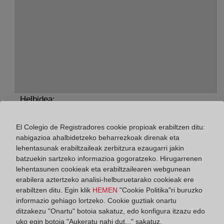
Helbidea:
Plaza de España, 1, 21730
El Colegio de Registradores cookie propioak erabiltzen ditu:
nabigazioa ahalbidetzeko beharrezkoak direnak eta
Horario:
lehentasunak erabiltzaileak zerbitzura ezaugarri jakin
De lunes a viernes de 09:00 a 17:00 horas
batzuekin sartzeko informazioa gogoratzeko. Hirugarrenen
lehentasunen cookieak eta erabiltzailearen webgunean
Agosto: De lunes a viernes de 09:00 a 14:00 horas
erabilera aztertzeko analisi-helburuetarako cookieak ere
Los días 24 y 31 de diciembre de 09:00 a 14:00
erabiltzen ditu. Egin klik
HEMEN
"Cookie Politika"ri buruzko
horas
informazio gehiago lortzeko. Cookie guztiak onartu
ditzakezu "Onartu" botoia sakatuz, edo konfigura itzazu edo
uko egin botoia "Aukeratu nahi dut..." sakatuz.