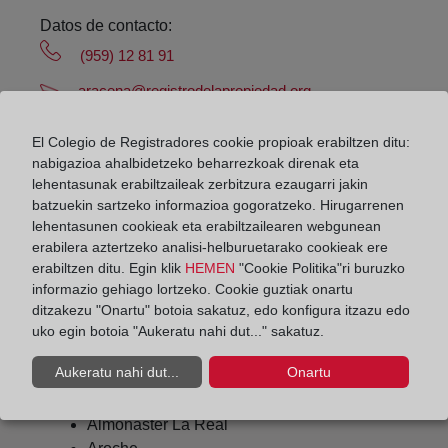
Datos de contacto:
(959) 12 81 91
aracena@registrodelapropiedad.org
Datos del Registrador:
El Colegio de Registradores cookie propioak erabiltzen ditu:
Eduardo Fernández Estevan
nabigazioa ahalbidetzeko beharrezkoak direnak eta
Delegado de Protección de Datos:
lehentasunak erabiltzaileak zerbitzura ezaugarri jakin
batzuekin sartzeko informazioa gogoratzeko. Hirugarrenen
dpo@corpme.es
lehentasunen cookieak eta erabiltzailearen webgunean
erabilera aztertzeko analisi-helburuetarako cookieak ere
erabiltzen ditu. Egin klik
HEMEN
"Cookie Politika"ri buruzko
Otros municipios incluidos en el
informazio gehiago lortzeko. Cookie guztiak onartu
ditzakezu "Onartu" botoia sakatuz, edo konfigura itzazu edo
distrito hipotecario
uko egin botoia "Aukeratu nahi dut..." sakatuz.
Aukeratu nahi dut...
Onartu
Alajar
Almonaster La Real