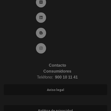
Ir a Flickr (abre en ventana nueva)
Ir a Linkedin (abre en ventana nueva)
Ir al Blog (abre en ventana nueva)
Ir a Instagram (abre en ventana nueva)
Contacto
Consumidores
Teléfono:
900 10 11 41
Aviso legal
Política de privacidad