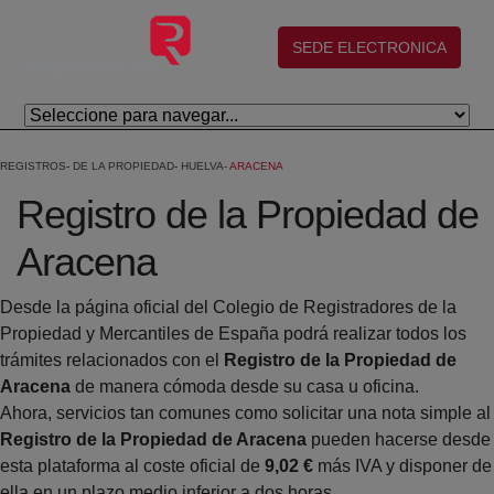
Eduki nagusira joan
(abre en nueva ventana)
SEDE ELECTRONICA
REGISTROS
DE LA PROPIEDAD
HUELVA
ARACENA
Registro de la Propiedad de
Aracena
Desde la página oficial del Colegio de Registradores de la
Propiedad y Mercantiles de España podrá realizar todos los
trámites relacionados con el
Registro de la Propiedad de
Aracena
de manera cómoda desde su casa u oficina.
Ahora, servicios tan comunes como solicitar una nota simple al
Registro de la Propiedad de Aracena
pueden hacerse desde
esta plataforma al coste oficial de
9,02 €
más IVA y disponer de
ella en un plazo medio inferior a dos horas.