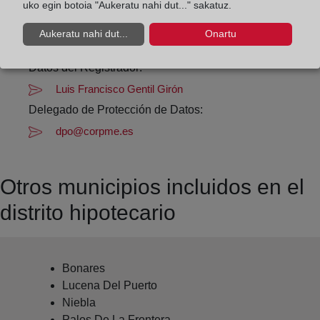
Datos de contacto:
uko egin botoia "Aukeratu nahi dut..." sakatuz.
(959) 37 00 61
Aukeratu nahi dut...
Onartu
moguer@registrodelapropiedad.org
Datos del Registrador:
Luis Francisco Gentil Girón
Delegado de Protección de Datos:
dpo@corpme.es
Otros municipios incluidos en el
distrito hipotecario
Bonares
Lucena Del Puerto
Niebla
Palos De La Frontera