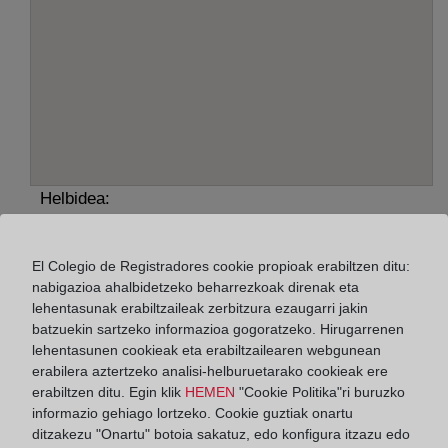
Helbidea:
Cristóbal García del Castillo, 10, 21800
El Colegio de Registradores cookie propioak erabiltzen ditu:
Horario:
nabigazioa ahalbidetzeko beharrezkoak direnak eta
lehentasunak erabiltzaileak zerbitzura ezaugarri jakin
De lunes a viernes de 09:00 a 17:00 horas
batzuekin sartzeko informazioa gogoratzeko. Hirugarrenen
Agosto: De lunes a viernes de 09:00 a 14:00 horas
lehentasunen cookieak eta erabiltzailearen webgunean
Los días 24 y 31 de diciembre de 09:00 a 14:00
erabilera aztertzeko analisi-helburuetarako cookieak ere
horas
erabiltzen ditu. Egin klik
HEMEN
"Cookie Politika"ri buruzko
informazio gehiago lortzeko. Cookie guztiak onartu
ditzakezu "Onartu" botoia sakatuz, edo konfigura itzazu edo