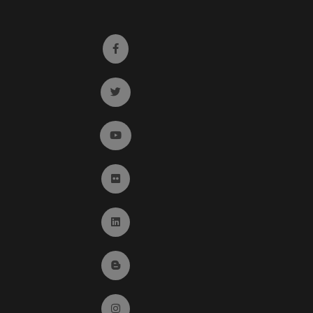
Ir a facebook (abre en ventana nueva)
Ir a twitter (abre en ventana nueva)
Ir a YouTube (abre en ventana nueva)
Ir a Flickr (abre en ventana nueva)
Ir a Linkedin (abre en ventana nueva)
Ir al Blog (abre en ventana nueva)
Ir a Instagram (abre en ventana nueva)