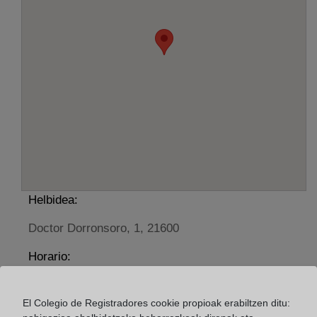
Helbidea:
Doctor Dorronsoro, 1, 21600
Horario:
De lunes a viernes de 09:00 a 17:00 horas
Agosto: De lunes a viernes de 09:00 a 14:00 horas
El Colegio de Registradores cookie propioak erabiltzen ditu: