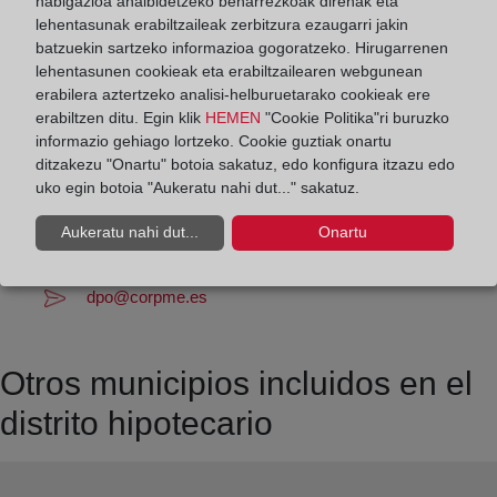
nabigazioa ahalbidetzeko beharrezkoak direnak eta
Los días 24 y 31 de diciembre de 09:00 a 14:00
lehentasunak erabiltzaileak zerbitzura ezaugarri jakin
horas
batzuekin sartzeko informazioa gogoratzeko. Hirugarrenen
lehentasunen cookieak eta erabiltzailearen webgunean
Datos de contacto:
erabilera aztertzeko analisi-helburuetarako cookieak ere
erabiltzen ditu. Egin klik
HEMEN
"Cookie Politika"ri buruzko
(959) 55 05 13
informazio gehiago lortzeko. Cookie guztiak onartu
ditzakezu "Onartu" botoia sakatuz, edo konfigura itzazu edo
valverdedelcamino@registrodelapropiedad.org
uko egin botoia "Aukeratu nahi dut..." sakatuz.
Datos del Registrador:
Luis Francisco Gentil Girón
Aukeratu nahi dut...
Onartu
Delegado de Protección de Datos:
dpo@corpme.es
Otros municipios incluidos en el
distrito hipotecario