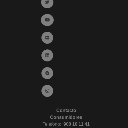
Ir a twitter (abre en ventana nueva)
Ir a YouTube (abre en ventana nueva)
Ir a Flickr (abre en ventana nueva)
Ir a Linkedin (abre en ventana nueva)
Ir al Blog (abre en ventana nueva)
Ir a Instagram (abre en ventana nueva)
Contacto
Consumidores
Teléfono:
900 10 11 41