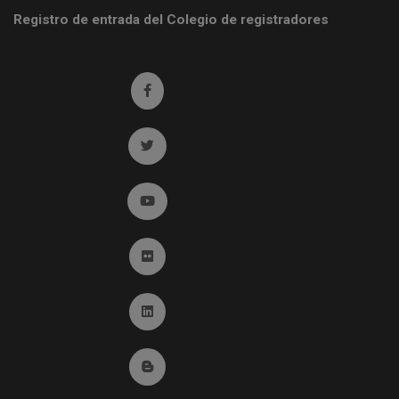
Registro de entrada del Colegio de registradores
Ir a facebook (abre en ventana nueva)
Ir a twitter (abre en ventana nueva)
Ir a YouTube (abre en ventana nueva)
Ir a Flickr (abre en ventana nueva)
Ir a Linkedin (abre en ventana nueva)
Ir al Blog (abre en ventana nueva)