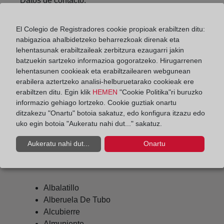
Datos de contacto:
(974) 57 01 36
El Colegio de Registradores cookie propioak erabiltzen ditu:
sarinena@registrodelapropiedad.org
nabigazioa ahalbidetzeko beharrezkoak direnak eta
Datos del Registrador:
lehentasunak erabiltzaileak zerbitzura ezaugarri jakin
batzuekin sartzeko informazioa gogoratzeko. Hirugarrenen
Eduardo De Paz Muncharaz
lehentasunen cookieak eta erabiltzailearen webgunean
Delegado de Protección de Datos:
erabilera aztertzeko analisi-helburuetarako cookieak ere
dpo@corpme.es
erabiltzen ditu. Egin klik
HEMEN
"Cookie Politika"ri buruzko
informazio gehiago lortzeko. Cookie guztiak onartu
ditzakezu "Onartu" botoia sakatuz, edo konfigura itzazu edo
uko egin botoia "Aukeratu nahi dut..." sakatuz.
Otros municipios incluidos en el
Aukeratu nahi dut...
Onartu
distrito hipotecario
Albalatillo
Alberuela De Tubo
Alcubierre
Almuniente