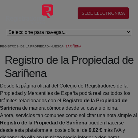
Eduki nagusira joan
(abre en nueva ventana)
SEDE ELECTRONICA
REGISTROS
DE LA PROPIEDAD
HUESCA
SARIÑENA
Registro de la Propiedad de
Sariñena
Desde la página oficial del Colegio de Registradores de la
Propiedad y Mercantiles de España podrá realizar todos los
trámites relacionados con el
Registro de la Propiedad de
Sariñena
de manera cómoda desde su casa u oficina.
Ahora, servicios tan comunes como solicitar una nota simple al
Registro de la Propiedad de Sariñena
pueden hacerse
desde esta plataforma al coste oficial de
9,02 €
más IVA y
disponer de ella en un plazo medio inferior a dos horas.