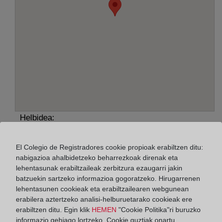
Helbidea:
Cap D''Artruix, 22 - parcela 25, 7714
El Colegio de Registradores cookie propioak erabiltzen ditu:
Horario:
nabigazioa ahalbidetzeko beharrezkoak direnak eta
lehentasunak erabiltzaileak zerbitzura ezaugarri jakin
De lunes a viernes de 09:00 a 17:00 horas
batzuekin sartzeko informazioa gogoratzeko. Hirugarrenen
Agosto: De lunes a viernes de 09:00 a 14:00 horas
lehentasunen cookieak eta erabiltzailearen webgunean
erabilera aztertzeko analisi-helburuetarako cookieak ere
Los días 24 y 31 de diciembre de 09:00 a 14:00
erabiltzen ditu. Egin klik
HEMEN
"Cookie Politika"ri buruzko
horas
informazio gehiago lortzeko. Cookie guztiak onartu