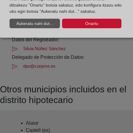
ditzakezu "Onartu" botoia sakatuz, edo konfigura itzazu edo
uko egin botoia "Aukeratu nahi dut..." sakatuz.
Datos de contacto:
(971) 36 43 00
Aukeratu nahi dut...
Onartu
mahon@registrodelapropiedad.org
Datos del Registrador:
Silvia Núñez Sánchez
Delegado de Protección de Datos:
dpo@corpme.es
Otros municipios incluidos en el
distrito hipotecario
Alaior
Castell (es)