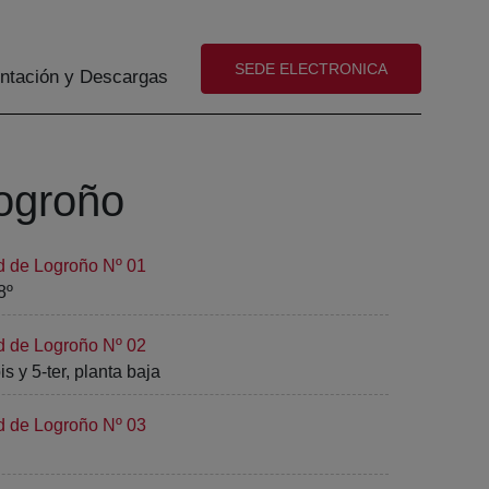
(abre en nueva ventana)
SEDE ELECTRONICA
tación y Descargas
Logroño
d de Logroño Nº 01
8º
d de Logroño Nº 02
s y 5-ter, planta baja
d de Logroño Nº 03