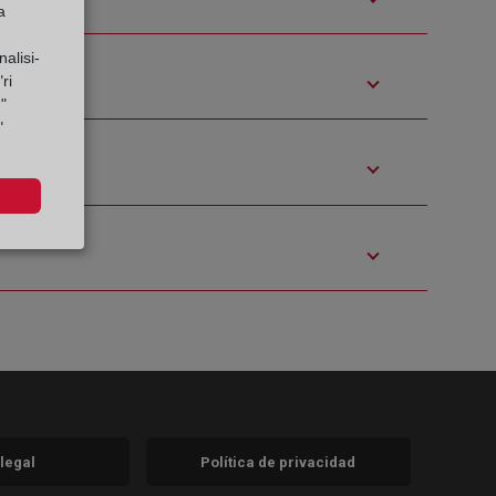
a
alisi-
ri
"
"
 legal
Política de privacidad
a)
nueva)