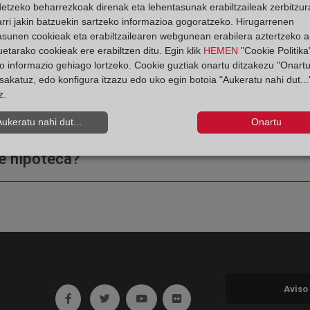
detzeko beharrezkoak direnak eta lehentasunak erabiltzaileak zerbitzur
rri jakin batzuekin sartzeko informazioa gogoratzeko. Hirugarrenen
asunen cookieak eta erabiltzailearen webgunean erabilera aztertzeko an
etarako cookieak ere erabiltzen ditu. Egin klik
HEMEN
"Cookie Politika"
o informazio gehiago lortzeko. Cookie guztiak onartu ditzakezu "Onartu
sakatuz, edo konfigura itzazu edo uko egin botoia "Aukeratu nahi dut...
z.
ple o una certificación?
Aukeratu nahi dut...
Onartu
e hipoteca?
Aviso
Ir a facebook (abre en ventana nueva)
Ir a twitter (abre en ventana nueva)
Ir a YouTube (abre en ventana nuev
Ir a Flickr (abre en ventana 