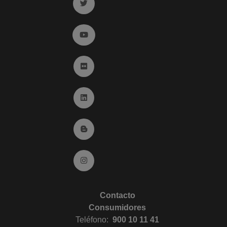
Ir a twitter (abre en ventana nueva)
Ir a YouTube (abre en ventana nueva)
Ir a Flickr (abre en ventana nueva)
Ir a Linkedin (abre en ventana nueva)
Ir al Blog (abre en ventana nueva)
Ir a Instagram (abre en ventana nueva)
Contacto
Consumidores
Teléfono:
900 10 11 41