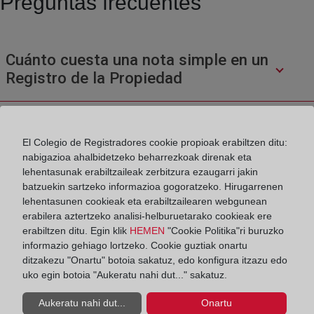
Preguntas frecuentes
Cuánto cuesta una nota simple en un
Registro de la Propiedad
Donde pedir una nota simple
El Colegio de Registradores cookie propioak erabiltzen ditu:
nabigazioa ahalbidetzeko beharrezkoak direnak eta
lehentasunak erabiltzaileak zerbitzura ezaugarri jakin
¿Cuál es el contenido de una nota simple
batzuekin sartzeko informazioa gogoratzeko. Hirugarrenen
lehentasunen cookieak eta erabiltzailearen webgunean
o una certificación?
erabilera aztertzeko analisi-helburuetarako cookieak ere
erabiltzen ditu. Egin klik
HEMEN
"Cookie Politika"ri buruzko
informazio gehiago lortzeko. Cookie guztiak onartu
¿Cómo se inscribe una cancelación de
ditzakezu "Onartu" botoia sakatuz, edo konfigura itzazu edo
hipoteca?
uko egin botoia "Aukeratu nahi dut..." sakatuz.
Aukeratu nahi dut...
Onartu