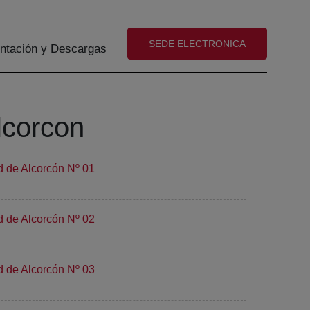
(abre en nueva ventana)
SEDE ELECTRONICA
tación y Descargas
lcorcon
d de Alcorcón Nº 01
d de Alcorcón Nº 02
d de Alcorcón Nº 03