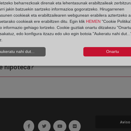
detzeko beharrezkoak direnak eta lehentasunak erabiltzaileak zerbitzur
rri jakin batzuekin sartzeko informazioa gogoratzeko. Hirugarrenen
asunen cookieak eta erabiltzailearen webgunean erabilera aztertzeko an
etarako cookieak ere erabiltzen ditu. Egin klik
HEMEN
"Cookie Politika"
o informazio gehiago lortzeko. Cookie guztiak onartu ditzakezu "Onartu
sakatuz, edo konfigura itzazu edo uko egin botoia "Aukeratu nahi dut...
z.
ple o una certificación?
Aukeratu nahi dut...
Onartu
e hipoteca?
Aviso
Ir a facebook (abre en ventana nueva)
Ir a twitter (abre en ventana nueva)
Ir a YouTube (abre en ventana nuev
Ir a Flickr (abre en ventana 