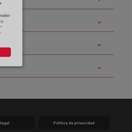
a
alisi-
ri
"
"
 legal
Política de privacidad
a)
nueva)