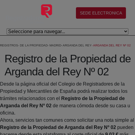
Eduki nagusira joan
(abre en nueva ventana)
SEDE ELECTRONICA
REGISTROS
DE LA PROPIEDAD
MADRID
ARGANDA DEL REY
ARGANDA DEL REY Nº 02
Registro de la Propiedad de
Arganda del Rey Nº 02
Desde la página oficial del Colegio de Registradores de la
Propiedad y Mercantiles de España podrá realizar todos los
trámites relacionados con el
Registro de la Propiedad de
Arganda del Rey Nº 02
de manera cómoda desde su casa u
oficina.
Ahora, servicios tan comunes como solicitar una nota simple al
Registro de la Propiedad de Arganda del Rey Nº 02
pueden
hacerse desde esta plataforma al coste oficial de
9,02 €
más