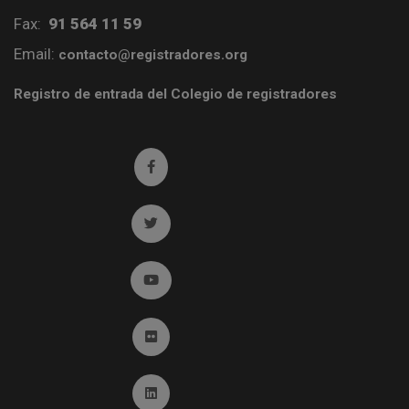
Fax:
91 564 11 59
Email:
contacto@registradores.org
Registro de entrada del Colegio de registradores
Ir a facebook (abre en ventana nueva)
Ir a twitter (abre en ventana nueva)
Ir a YouTube (abre en ventana nueva)
Ir a Flickr (abre en ventana nueva)
Ir a Linkedin (abre en ventana nueva)