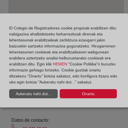
El Colegio de Registradores cookie propioak erabiltzen ditu:
nabigazioa ahalbidetzeko beharrezkoak direnak eta
lehentasunak erabiltzaileak zerbitzura ezaugarri jakin
batzuekin sartzeko informazioa gogoratzeko. Hirugarrenen
Helbidea:
lehentasunen cookieak eta erabiltzailearen webgunean
erabilera aztertzeko analisi-helburuetarako cookieak ere
C/ Virgen del Pilar, 2-local bajo, 28500
erabiltzen ditu. Egin klik
HEMEN
"Cookie Politika"ri buruzko
informazio gehiago lortzeko. Cookie guztiak onartu
Horario:
ditzakezu "Onartu" botoia sakatuz, edo konfigura itzazu edo
uko egin botoia "Aukeratu nahi dut..." sakatuz.
De lunes a viernes de 09:00 a 17:00 horas
Agosto: De lunes a viernes de 09:00 a 14:00 horas
Aukeratu nahi dut...
Onartu
Los días 24 y 31 de diciembre de 09:00 a 14:00
horas
Datos de contacto: