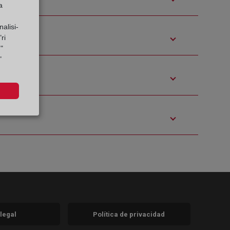
a
alisi-
ri
"
"
 legal
Política de privacidad
a)
nueva)