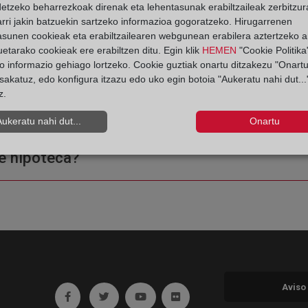
detzeko beharrezkoak direnak eta lehentasunak erabiltzaileak zerbitzur
rri jakin batzuekin sartzeko informazioa gogoratzeko. Hirugarrenen
asunen cookieak eta erabiltzailearen webgunean erabilera aztertzeko an
etarako cookieak ere erabiltzen ditu. Egin klik
HEMEN
"Cookie Politika"
o informazio gehiago lortzeko. Cookie guztiak onartu ditzakezu "Onartu
sakatuz, edo konfigura itzazu edo uko egin botoia "Aukeratu nahi dut...
z.
ple o una certificación?
Aukeratu nahi dut...
Onartu
e hipoteca?
Aviso
Ir a facebook (abre en ventana nueva)
Ir a twitter (abre en ventana nueva)
Ir a YouTube (abre en ventana nuev
Ir a Flickr (abre en ventana 