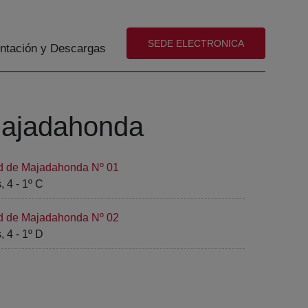
(abre en nueva ventana)
SEDE ELECTRONICA
tación y Descargas
 Majadahonda
ad de Majadahonda Nº 01
 4 - 1º C
ad de Majadahonda Nº 02
 4 - 1º D