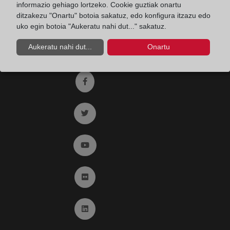
Fax:
91 564 11 59
informazio gehiago lortzeko. Cookie guztiak onartu
ditzakezu "Onartu" botoia sakatuz, edo konfigura itzazu edo
Email:
contacto@registradores.org
uko egin botoia "Aukeratu nahi dut..." sakatuz.
Registro de entrada del Colegio de registradores
Aukeratu nahi dut...
Onartu
Ir a facebook (abre en ventana nueva)
Ir a twitter (abre en ventana nueva)
Ir a YouTube (abre en ventana nueva)
Ir a Flickr (abre en ventana nueva)
Ir a Linkedin (abre en ventana nueva)