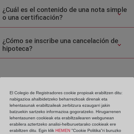
¿Cuál es el contenido de una nota simple
o una certificación?
¿Cómo se inscribe una cancelación de
hipoteca?
El Colegio de Registradores cookie propioak erabiltzen ditu:
nabigazioa ahalbidetzeko beharrezkoak direnak eta
Colegio de Registradores
lehentasunak erabiltzaileak zerbitzura ezaugarri jakin
batzuekin sartzeko informazioa gogoratzeko. Hirugarrenen
Príncipe de Vergara 70. 28006 Madrid
lehentasunen cookieak eta erabiltzailearen webgunean
erabilera aztertzeko analisi-helburuetarako cookieak ere
Teléfono:
91 270 17 96
erabiltzen ditu. Egin klik
HEMEN
"Cookie Politika"ri buruzko