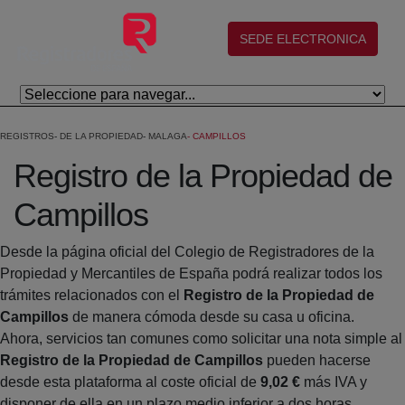
Eduki nagusira joan
(abre en nueva ventana)
SEDE ELECTRONICA
REGISTROS
DE LA PROPIEDAD
MALAGA
CAMPILLOS
Registro de la Propiedad de
Campillos
Desde la página oficial del Colegio de Registradores de la
Propiedad y Mercantiles de España podrá realizar todos los
trámites relacionados con el
Registro de la Propiedad de
Campillos
de manera cómoda desde su casa u oficina.
Ahora, servicios tan comunes como solicitar una nota simple al
Registro de la Propiedad de Campillos
pueden hacerse
desde esta plataforma al coste oficial de
9,02 €
más IVA y
disponer de ella en un plazo medio inferior a dos horas.