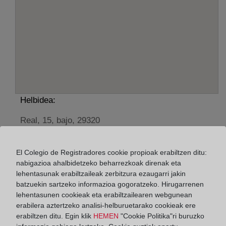
Helbidea:
Real, 15, bajo, 29320
Horario:
El Colegio de Registradores cookie propioak erabiltzen ditu:
De lunes a viernes de 09:00 a 17:00 horas
nabigazioa ahalbidetzeko beharrezkoak direnak eta
Agosto: De lunes a viernes de 09:00 a 14:00 horas
lehentasunak erabiltzaileak zerbitzura ezaugarri jakin
batzuekin sartzeko informazioa gogoratzeko. Hirugarrenen
Los días 24 y 31 de diciembre de 09:00 a 14:00
lehentasunen cookieak eta erabiltzailearen webgunean
horas
erabilera aztertzeko analisi-helburuetarako cookieak ere
erabiltzen ditu. Egin klik
HEMEN
"Cookie Politika"ri buruzko