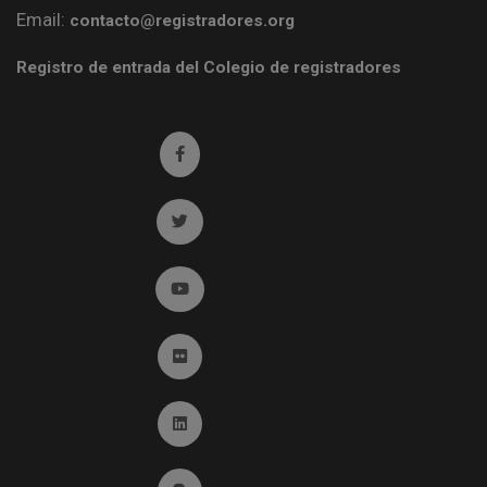
Email:
contacto@registradores.org
Registro de entrada del Colegio de registradores
Ir a facebook (abre en ventana nueva)
Ir a twitter (abre en ventana nueva)
Ir a YouTube (abre en ventana nueva)
Ir a Flickr (abre en ventana nueva)
Ir a Linkedin (abre en ventana nueva)