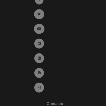
Ir a twitter (abre en ventana nueva)
Ir a YouTube (abre en ventana nueva)
Ir a Flickr (abre en ventana nueva)
Ir a Linkedin (abre en ventana nueva)
Ir al Blog (abre en ventana nueva)
Ir a Instagram (abre en ventana nueva)
Contacto