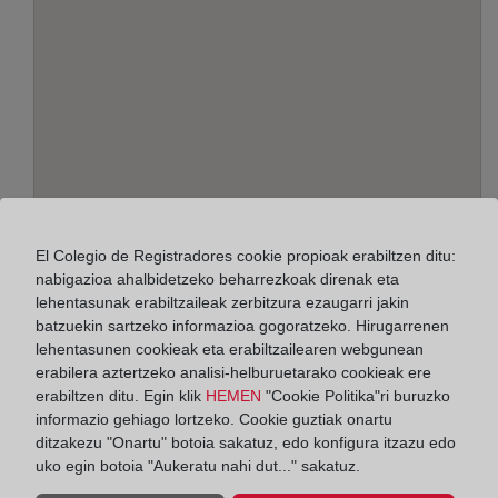
Helbidea:
El Colegio de Registradores cookie propioak erabiltzen ditu:
Cerrojo, 17 - 2ª planta, 29007
nabigazioa ahalbidetzeko beharrezkoak direnak eta
lehentasunak erabiltzaileak zerbitzura ezaugarri jakin
Horario:
batzuekin sartzeko informazioa gogoratzeko. Hirugarrenen
lehentasunen cookieak eta erabiltzailearen webgunean
De lunes a viernes de 09:00 a 17:00 horas
erabilera aztertzeko analisi-helburuetarako cookieak ere
Agosto: De lunes a viernes de 09:00 a 14:00 horas
erabiltzen ditu. Egin klik
HEMEN
"Cookie Politika"ri buruzko
Los días 24 y 31 de diciembre de 09:00 a 14:00
informazio gehiago lortzeko. Cookie guztiak onartu
horas
ditzakezu "Onartu" botoia sakatuz, edo konfigura itzazu edo
uko egin botoia "Aukeratu nahi dut..." sakatuz.