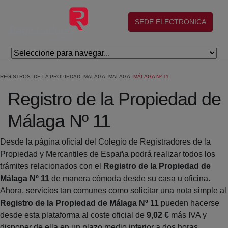
Eduki nagusira joan
(abre en nueva ventana)
SEDE ELECTRONICA
REGISTROS
DE LA PROPIEDAD
MALAGA
MALAGA
MÁLAGA Nº 11
Registro de la Propiedad de
Málaga Nº 11
Desde la página oficial del Colegio de Registradores de la
Propiedad y Mercantiles de España podrá realizar todos los
trámites relacionados con el
Registro de la Propiedad de
Málaga Nº 11
de manera cómoda desde su casa u oficina.
Ahora, servicios tan comunes como solicitar una nota simple al
Registro de la Propiedad de Málaga Nº 11
pueden hacerse
desde esta plataforma al coste oficial de
9,02 €
más IVA y
disponer de ella en un plazo medio inferior a dos horas.