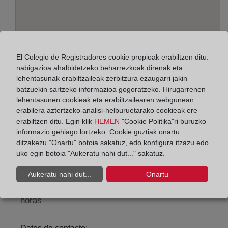
El Colegio de Registradores cookie propioak erabiltzen ditu:
nabigazioa ahalbidetzeko beharrezkoak direnak eta
lehentasunak erabiltzaileak zerbitzura ezaugarri jakin
batzuekin sartzeko informazioa gogoratzeko. Hirugarrenen
lehentasunen cookieak eta erabiltzailearen webgunean
Helbidea:
erabilera aztertzeko analisi-helburuetarako cookieak ere
Cerrojo, 17 - 4º, 29007
erabiltzen ditu. Egin klik
HEMEN
"Cookie Politika"ri buruzko
informazio gehiago lortzeko. Cookie guztiak onartu
Horario:
ditzakezu "Onartu" botoia sakatuz, edo konfigura itzazu edo
uko egin botoia "Aukeratu nahi dut..." sakatuz.
De lunes a viernes de 09:00 a 17:00 horas
Agosto: De lunes a viernes de 09:00 a 14:00 horas
Aukeratu nahi dut...
Onartu
Los días 24 y 31 de diciembre de 09:00 a 14:00
horas