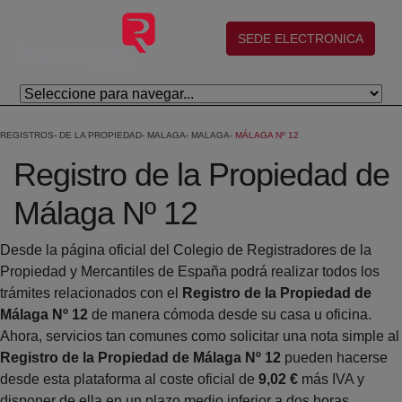
Eduki nagusira joan
(abre en nueva ventana)
SEDE ELECTRONICA
REGISTROS
DE LA PROPIEDAD
MALAGA
MALAGA
MÁLAGA Nº 12
Registro de la Propiedad de
Málaga Nº 12
Desde la página oficial del Colegio de Registradores de la
Propiedad y Mercantiles de España podrá realizar todos los
trámites relacionados con el
Registro de la Propiedad de
Málaga Nº 12
de manera cómoda desde su casa u oficina.
Ahora, servicios tan comunes como solicitar una nota simple al
Registro de la Propiedad de Málaga Nº 12
pueden hacerse
desde esta plataforma al coste oficial de
9,02 €
más IVA y
disponer de ella en un plazo medio inferior a dos horas.