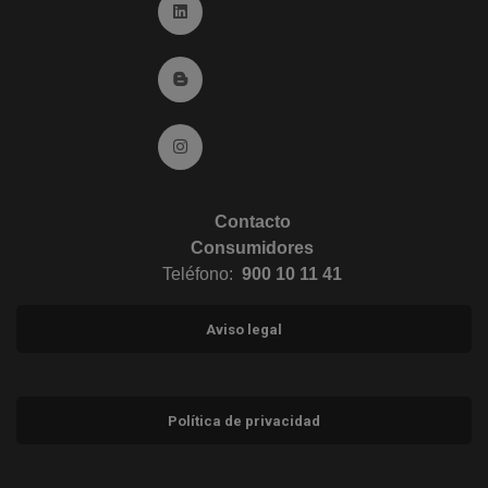
Ir a Linkedin (abre en ventana nueva)
Ir al Blog (abre en ventana nueva)
Ir a Instagram (abre en ventana nueva)
Contacto
Consumidores
Teléfono:
900 10 11 41
Aviso legal
Política de privacidad