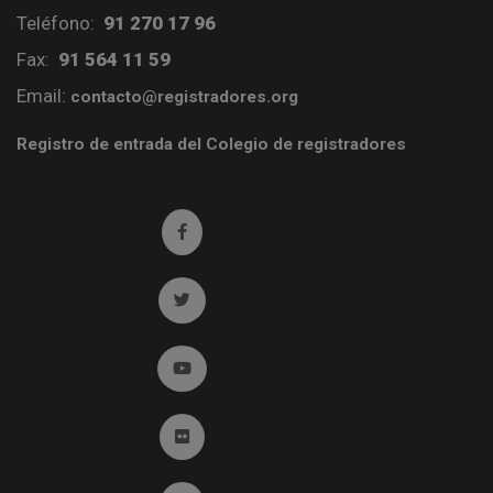
Teléfono:
91 270 17 96
Fax:
91 564 11 59
Email:
contacto@registradores.org
Registro de entrada del Colegio de registradores
Ir a facebook (abre en ventana nueva)
Ir a twitter (abre en ventana nueva)
Ir a YouTube (abre en ventana nueva)
Ir a Flickr (abre en ventana nueva)