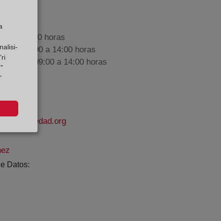
a
9:00 a 17:00 horas
alisi-
nes de 09:00 a 14:00 horas
ri
iembre de 09:00 a 14:00 horas
"
"
delapropiedad.org
nez
e Datos: