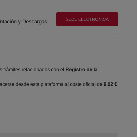
(abre en nueva ventana)
SEDE ELECTRONICA
tación y Descargas
s trámites relacionados con el
Registro de la
cerse desde esta plataforma al coste oficial de
9,02 €