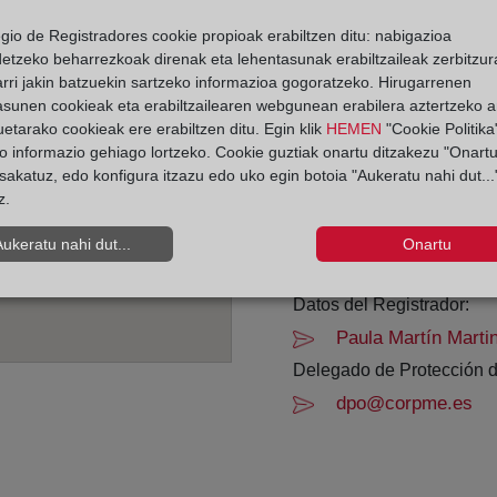
egio de Registradores cookie propioak erabiltzen ditu: nabigazioa
Horario:
detzeko beharrezkoak direnak eta lehentasunak erabiltzaileak zerbitzur
rri jakin batzuekin sartzeko informazioa gogoratzeko. Hirugarrenen
De lunes a viernes de 0
asunen cookieak eta erabiltzailearen webgunean erabilera aztertzeko an
Agosto: De lunes a vier
etarako cookieak ere erabiltzen ditu. Egin klik
HEMEN
"Cookie Politika"
Los días 24 y 31 de dic
o informazio gehiago lortzeko. Cookie guztiak onartu ditzakezu "Onartu
sakatuz, edo konfigura itzazu edo uko egin botoia "Aukeratu nahi dut...
z.
Datos de contacto:
952 64 03 07
Aukeratu nahi dut...
Onartu
malaga13@registro
Datos del Registrador:
Paula Martín Marti
Delegado de Protección d
dpo@corpme.es