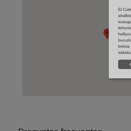
El Col
ahalbi
ezauga
lehent
helburu
buruzk
botoia 
sakatu