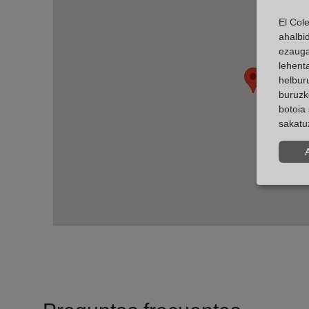
El Col
ahalbi
ezauga
lehent
helburu
buruzk
botoia 
sakatu