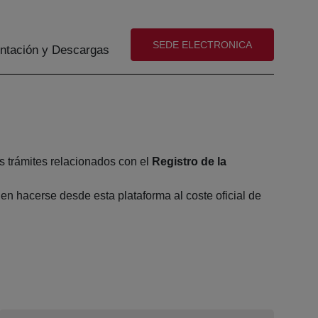
(abre en nueva ventana)
SEDE ELECTRONICA
tación y Descargas
s trámites relacionados con el
Registro de la
n hacerse desde esta plataforma al coste oficial de