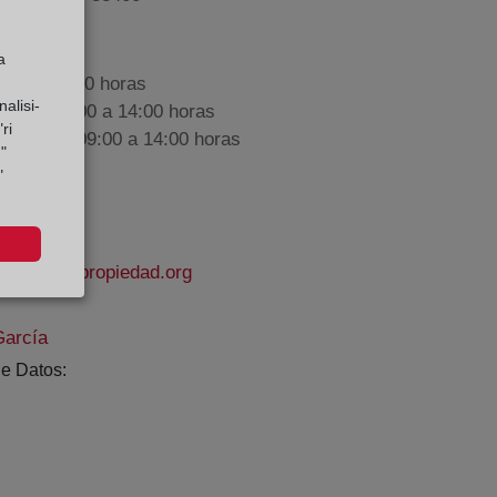
a
9:00 a 17:00 horas
alisi-
nes de 09:00 a 14:00 horas
ri
iembre de 09:00 a 14:00 horas
"
"
istrodelapropiedad.org
García
e Datos: