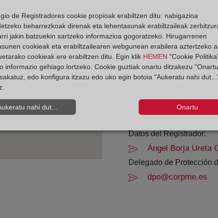
egio de Registradores cookie propioak erabiltzen ditu: nabigazioa
Horario:
detzeko beharrezkoak direnak eta lehentasunak erabiltzaileak zerbitzur
rri jakin batzuekin sartzeko informazioa gogoratzeko. Hirugarrenen
De lunes a viernes de 0
asunen cookieak eta erabiltzailearen webgunean erabilera aztertzeko an
Agosto: De lunes a vier
etarako cookieak ere erabiltzen ditu. Egin klik
HEMEN
"Cookie Politika"
Los días 24 y 31 de dic
o informazio gehiago lortzeko. Cookie guztiak onartu ditzakezu "Onartu
sakatuz, edo konfigura itzazu edo uko egin botoia "Aukeratu nahi dut...
z.
Datos de contacto:
(922) 38 63 53
Aukeratu nahi dut...
Onartu
puertodelacruz@reg
Datos del Registrador:
Ángel Borja Ureta 
Delegado de Protección d
dpo@corpme.es