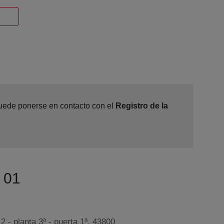
Ventana nueva
1
 puede ponerse en contacto con el
Registro de la
º 01
2 - planta 3ª - puerta 1ª, 43800