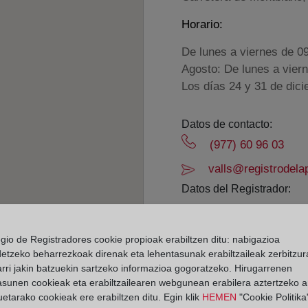
Horario:
De lunes a viernes de 0
Agosto: De lunes a vier
Los días 24 y 31 de dic
Datos de contacto:
(977) 60 96 03
valls@registrodela
Datos del Registrador:
María Teresa Touri
Delegado de Protección d
egio de Registradores cookie propioak erabiltzen ditu: nabigazioa
dpo@corpme.es
detzeko beharrezkoak direnak eta lehentasunak erabiltzaileak zerbitzur
rri jakin batzuekin sartzeko informazioa gogoratzeko. Hirugarrenen
asunen cookieak eta erabiltzailearen webgunean erabilera aztertzeko an
etarako cookieak ere erabiltzen ditu. Egin klik
HEMEN
"Cookie Politika"
el distrito hipotecario