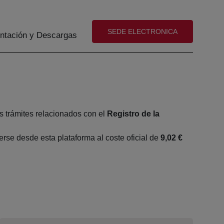
(abre en nueva ventana)
SEDE ELECTRONICA
tación y Descargas
s trámites relacionados con el
Registro de la
se desde esta plataforma al coste oficial de
9,02 €