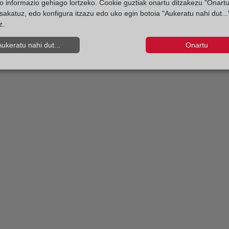
o informazio gehiago lortzeko. Cookie guztiak onartu ditzakezu "Onartu
sakatuz, edo konfigura itzazu edo uko egin botoia "Aukeratu nahi dut...
z.
Aukeratu nahi dut...
Onartu