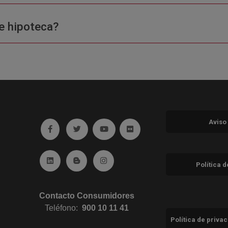
e hipoteca?
Aviso
Ir a facebook (abre en ventana nueva)
Ir a twitter (abre en ventana nueva)
Ir a YouTube (abre en ventana nuev
Ir a Flickr (abre en ventana 
Ir a Linkedin (abre en ventana nueva)
Ir al Blog (abre en ventana nueva)
Ir a Instagram (abre en ventana nue
Política 
Contacto Consumidores
Teléfono:
900 10 11 41
Política de priva