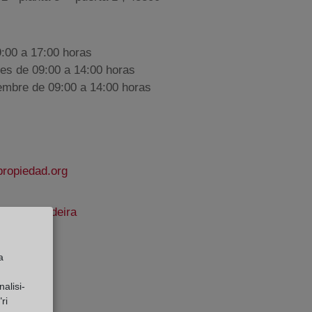
9:00 a 17:00 horas
nes de 09:00 a 14:00 horas
iembre de 09:00 a 14:00 horas
propiedad.org
ñán Morandeira
e Datos:
a
alisi-
ri