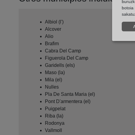
buruzk
botoia 
sakatu
Albiol (l')
Alcover
Alio
Brafim
Cabra Del Camp
Figuerola Del Camp
Garidells (els)
Maso (la)
Mila (el)
Nulles
Pla De Santa Maria (el)
Pont D'armentera (el)
Puigpelat
Riba (la)
Rodonya
Vallmoll