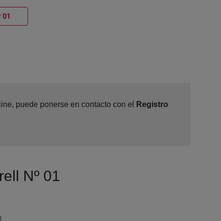
Ventana nueva
º 01
nline, puede ponerse en contacto con el
Registro
rell Nº 01
0