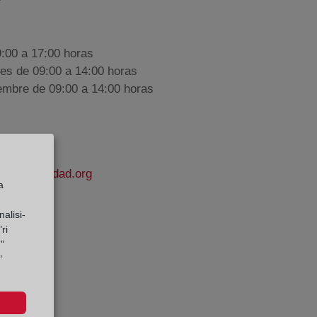
9:00 a 17:00 horas
nes de 09:00 a 14:00 horas
iembre de 09:00 a 14:00 horas
delapropiedad.org
a
alisi-
olás
ri
e Datos:
"
"