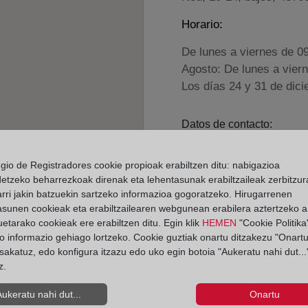
Horario:
De lunes a viernes de 0
Agosto: De lunes a vier
Los días 24 y 31 de dic
Datos de contacto:
(977) 66 54 07
egio de Registradores cookie propioak erabiltzen ditu: nabigazioa
vendrell1@registro
detzeko beharrezkoak direnak eta lehentasunak erabiltzaileak zerbitzur
Datos del Registrador:
rri jakin batzuekin sartzeko informazioa gogoratzeko. Hirugarrenen
asunen cookieak eta erabiltzailearen webgunean erabilera aztertzeko an
Patricia Pastor Nic
etarako cookieak ere erabiltzen ditu. Egin klik
HEMEN
"Cookie Politika"
Delegado de Protección d
o informazio gehiago lortzeko. Cookie guztiak onartu ditzakezu "Onartu
dpo@corpme.es
sakatuz, edo konfigura itzazu edo uko egin botoia "Aukeratu nahi dut...
z.
Aukeratu nahi dut...
Onartu
el distrito hipotecario