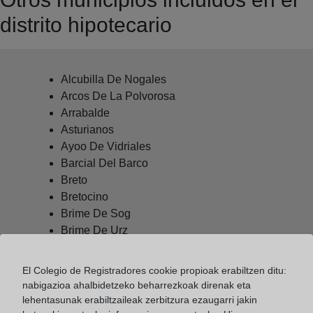
distrito hipotecario
Alcubilla De Nogales
Arcos De La Polvorosa
Arrabalde
Asturianos
Ayoo De Vidriales
Barcial Del Barco
Breto
Bretocino
Brime De Sog
Brime De Urz
Burganes De Valverde
Calzadilla De Tera
El Colegio de Registradores cookie propioak erabiltzen ditu:
Camarzana De Tera
nabigazioa ahalbidetzeko beharrezkoak direnak eta
Castrogonzalo
lehentasunak erabiltzaileak zerbitzura ezaugarri jakin