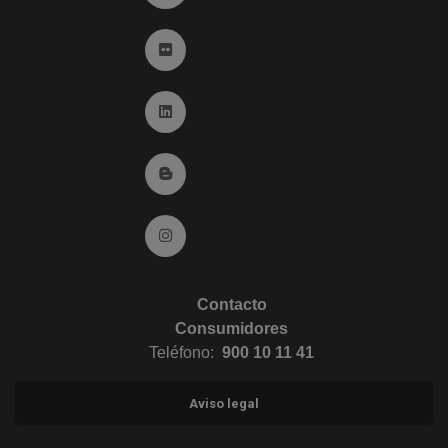
Ir a Flickr (abre en ventana nueva)
Ir a Linkedin (abre en ventana nueva)
Ir al Blog (abre en ventana nueva)
Ir a Instagram (abre en ventana nueva)
Contacto
Consumidores
Teléfono:
900 10 11 41
Aviso legal