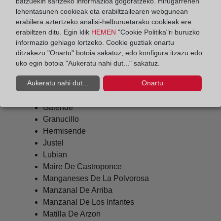
Cernadilla
batzuekin sartzeko informazioa gogoratzeko. Hirugarrenen
lehentasunen cookieak eta erabiltzailearen webgunean
Cobreros
erabilera aztertzeko analisi-helburuetarako cookieak ere
Coomonte
erabiltzen ditu. Egin klik
HEMEN
"Cookie Politika"ri buruzko
Cubo De Benavente
informazio gehiago lortzeko. Cookie guztiak onartu
Espadañedo
ditzakezu "Onartu" botoia sakatuz, edo konfigura itzazu edo
Fresno De La Polvorosa
uko egin botoia "Aukeratu nahi dut..." sakatuz.
Friera De Valverde
Aukeratu nahi dut...
Onartu
Fuente Encalada
Fuentes De Ropel
Galende
Granucillo
Hermisende
Justel
Lubian
Maire De Castroponce
Manganeses De La Polvorosa
Manzanal De Arriba
Manzanal De Los Infantes
Matilla De Arzon