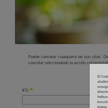
Puede cancelar cualquiera de sus citas. De
cancelar selccionando la acción correspond
El Col
ahalbi
ezauga
IFZ:
lehent
helburu
buruzk
botoia 