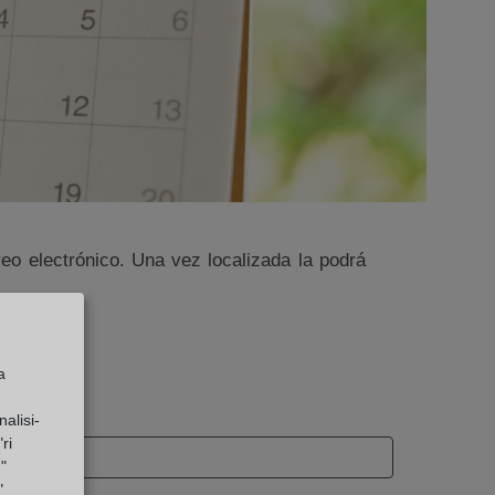
eo electrónico. Una vez localizada la podrá
a
alisi-
ri
"
"