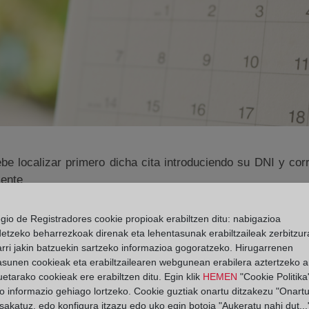
be localizar primero dicha cita introduciendo su DNI y corr
iente
egio de Registradores cookie propioak erabiltzen ditu: nabigazioa
detzeko beharrezkoak direnak eta lehentasunak erabiltzaileak zerbitzur
rri jakin batzuekin sartzeko informazioa gogoratzeko. Hirugarrenen
Posta elektronikoa
asunen cookieak eta erabiltzailearen webgunean erabilera aztertzeko an
etarako cookieak ere erabiltzen ditu. Egin klik
HEMEN
"Cookie Politika"
o informazio gehiago lortzeko. Cookie guztiak onartu ditzakezu "Onartu
sakatuz, edo konfigura itzazu edo uko egin botoia "Aukeratu nahi dut...