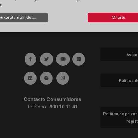
z.
Aukeratu nahi dut...
Onartu
Aviso
Ir a facebook (abre en ventana nueva)
Ir a twitter (abre en ventana nueva)
Ir a YouTube (abre en ventana nuev
Ir a Flickr (abre en ventana 
Ir a Linkedin (abre en ventana nueva)
Ir al Blog (abre en ventana nueva)
Ir a Instagram (abre en ventana nue
Política 
Contacto Consumidores
Teléfono:
900 10 11 41
Política de priva
regis