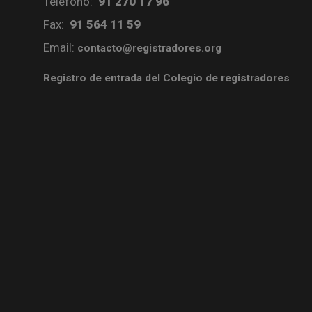
Teléfono:
91 270 17 96
Fax:
91 564 11 59
Email:
contacto@registradores.org
Registro de entrada del Colegio de registradores