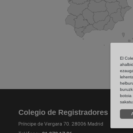
El Col
ahalbi
ezauga
lehent
helburu
buruzk
botoia 
sakatu
Colegio de Registradores
Príncipe de Vergara 70. 28006 Madrid