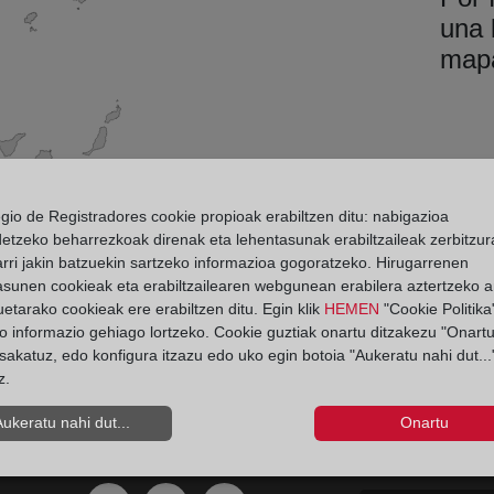
una 
map
egio de Registradores cookie propioak erabiltzen ditu: nabigazioa
detzeko beharrezkoak direnak eta lehentasunak erabiltzaileak zerbitzur
rri jakin batzuekin sartzeko informazioa gogoratzeko. Hirugarrenen
asunen cookieak eta erabiltzailearen webgunean erabilera aztertzeko an
etarako cookieak ere erabiltzen ditu. Egin klik
HEMEN
"Cookie Politika"
o informazio gehiago lortzeko. Cookie guztiak onartu ditzakezu "Onartu
sakatuz, edo konfigura itzazu edo uko egin botoia "Aukeratu nahi dut...
z.
Aviso
Aukeratu nahi dut...
Onartu
Ir a facebook (abre en ventana nueva)
Ir a twitter (abre en ventana nueva)
Ir a YouTube (abre en ventana nuev
Ir a Flickr (abre en ventana 