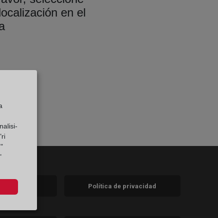
localización en el
a
a
alisi-
ri
"
"
 legal
Política de privacidad
a)
nueva)