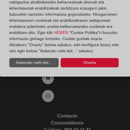
nabigazioa ahalbidetzeko beharrezkoak direnak eta
Ir a twitter (abre en ventana nueva)
lehentasunak erabiltzaileak zerbitzura ezaugarri jakin
batzuekin sartzeko informazioa gogoratzeko. Hirugarrenen
lehentasunen cookieak eta erabiltzailearen webgunean
Ir a YouTube (abre en ventana nueva)
erabilera aztertzeko analisi-helburuetarako cookieak ere
erabiltzen ditu. Egin klik
HEMEN
"Cookie Politika"ri buruzko
informazio gehiago lortzeko. Cookie guztiak onartu
Ir a Flickr (abre en ventana nueva)
ditzakezu "Onartu" botoia sakatuz, edo konfigura itzazu edo
uko egin botoia "Aukeratu nahi dut..." sakatuz.
Ir a Linkedin (abre en ventana nueva)
Aukeratu nahi dut...
Onartu
Ir al Blog (abre en ventana nueva)
Ir a Instagram (abre en ventana nueva)
Contacto
Consumidores
Teléfono:
900 10 11 41