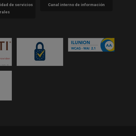
cidad de servicios
Canal interno de información
trales