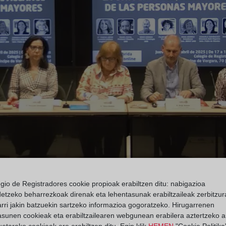
egio de Registradores cookie propioak erabiltzen ditu: nabigazioa
detzeko beharrezkoak direnak eta lehentasunak erabiltzaileak zerbitzur
rri jakin batzuekin sartzeko informazioa gogoratzeko. Hirugarrenen
asunen cookieak eta erabiltzailearen webgunean erabilera aztertzeko an