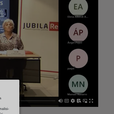
a
alisi-