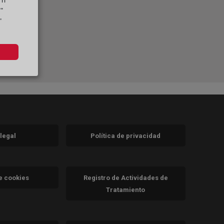
ri
"
"
 legal
Política de privacidad
a)
nueva)
va)
de cookies
Registro de Actividades de
Tratamiento