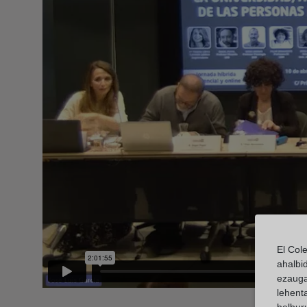
El Col
ahalbi
ezauga
lehent