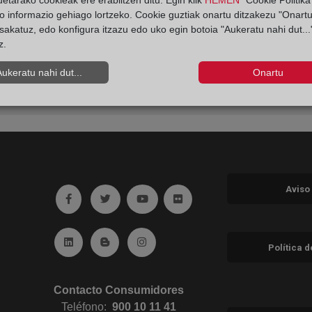
etarako cookieak ere erabiltzen ditu. Egin klik
HEMEN
"Cookie Politika"
o informazio gehiago lortzeko. Cookie guztiak onartu ditzakezu "Onartu
sakatuz, edo konfigura itzazu edo uko egin botoia "Aukeratu nahi dut...
z.
Aukeratu nahi dut...
Onartu
Aviso
Ir a facebook (abre en ventana nueva)
Ir a twitter (abre en ventana nueva)
Ir a YouTube (abre en ventana nuev
Ir a Flickr (abre en ventana 
Ir a Linkedin (abre en ventana nueva)
Ir al Blog (abre en ventana nueva)
Ir a Instagram (abre en ventana nue
Política 
Contacto Consumidores
Teléfono:
900 10 11 41