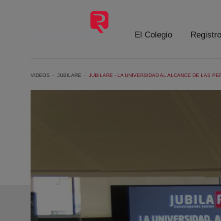
Eduki nagusira joan
El Colegio
Registr
VIDEOS
JUBILARE