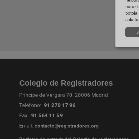
helburu
buruzk
botoia 
sakatu
Colegio de Registradores
Príncipe de Vergara 70. 28006 Madrid
Teléfono:
91 270 17 96
Fax:
91 564 11 59
Email:
contacto@registradores.org