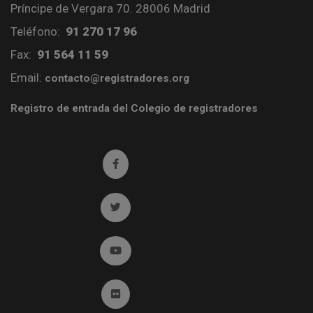
Príncipe de Vergara 70. 28006 Madrid
Teléfono:
91 270 17 96
Fax:
91 564 11 59
Email:
contacto@registradores.org
Registro de entrada del Colegio de registradores
Ir a facebook (abre en ventana nueva)
Ir a twitter (abre en ventana nueva)
Ir a YouTube (abre en ventana nueva)
Ir a Flickr (abre en ventana nueva)