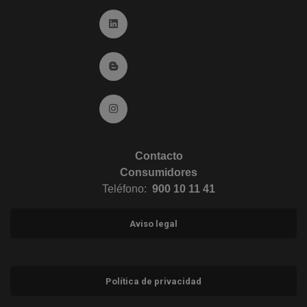
Ir a Linkedin (abre en ventana nueva)
Ir al Blog (abre en ventana nueva)
Ir a Instagram (abre en ventana nueva)
Contacto
Consumidores
Teléfono:
900 10 11 41
Aviso legal
Política de privacidad