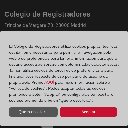
Colegio de Registradores
Príncipe de Vergara 70. 28006 Madrid
Teléfono:
91 270 17 96
Fax:
91 564 11 59
El Colegio de Registradores utiliza cookies propias: técnicas
estritamente necesarias para permitir a navegación pola
Email:
contacto@registradores.org
web e de preferencias para lembrar información para que o
usuario acceda ao servizo con determinadas características.
Registro de entrada del Colegio de registradores
Tamén utiliza cookies de terceiros de preferencias e para
fins analíticos respecto do uso por parte do usuario da
propia web. Preme
AQUÍ
para máis información sobre a
“Política de cookies”. Podes aceptar todas as cookies
Ir a facebook (abre en ventana nueva)
premendo o botón “Aceptar” ou configuralas ou rexeitar o
seu uso premendo o botón “Quero escoller...”.
Ir a twitter (abre en ventana nueva)
Quero escoller...
Aceptar
Ir a YouTube (abre en ventana nueva)