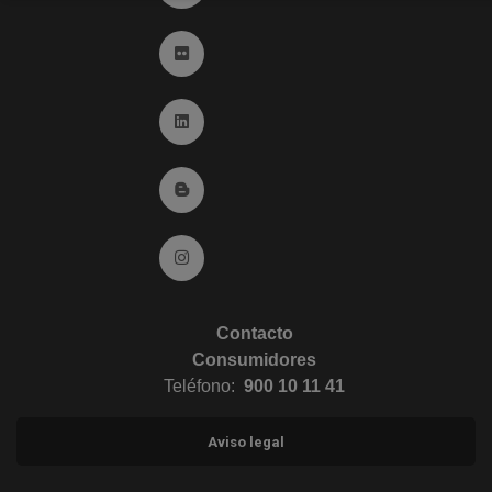
Ir a Flickr (abre en ventana nueva)
Ir a Linkedin (abre en ventana nueva)
Ir al Blog (abre en ventana nueva)
Ir a Instagram (abre en ventana nueva)
Contacto
Consumidores
Teléfono:
900 10 11 41
Aviso legal