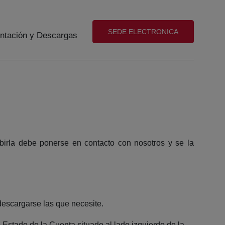
(abre en nueva ventana)
SEDE ELECTRONICA
tación y Descargas
ecibirla debe ponerse en contacto con nosotros y se la
 descargarse las que necesite.
o Estado de la Cuenta situado al lado izquierdo de la