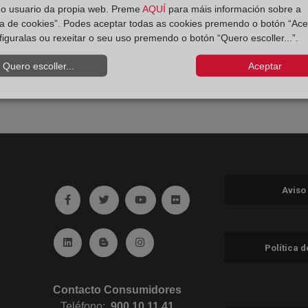
do usuario da propia web. Preme
AQUÍ
para máis información sobre a
ica de cookies”. Podes aceptar todas as cookies premendo o botón “Ace
figuralas ou rexeitar o seu uso premendo o botón “Quero escoller...”.
Quero escoller...
Aceptar
Aviso
Ir a facebook (abre en ventana nueva)
Ir a twitter (abre en ventana nueva)
Ir a YouTube (abre en ventana nuev
Ir a Flickr (abre en ventana 
Ir a Linkedin (abre en ventana nueva)
Ir al Blog (abre en ventana nueva)
Ir a Instagram (abre en ventana nue
Política 
Contacto Consumidores
Teléfono:
900 10 11 41