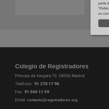
parte 
“Polít
ou con
Colegio de Registradores
Príncipe de Vergara 70. 28006 Madrid
Teléfono:
91 270 17 96
Fax:
91 564 11 59
Email:
contacto@registradores.org