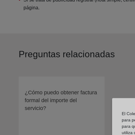
página.
Preguntas relacionadas
¿Cómo puedo obtener factura
formal del importe del
servicio?
El Col
para p
para q
utiliza