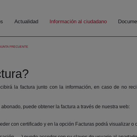
os
Actualidad
Información al ciudadano
Documen
GUNTA FRECUENTE
tura?
recibirá la factura junto con la información, en caso de no r
io abonado, puede obtener la factura a través de nuestra web:
eder con certificado y en la opción Facturas podrá visualizar o
tificación, …) puede acceder con su claves de usuario al apartad