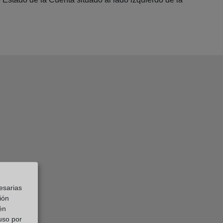
esarias
ión
én
 uso por