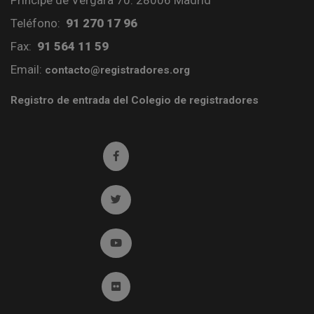
Príncipe de Vergara 70. 28006 Madrid
Teléfono:
91 270 17 96
Fax:
91 564 11 59
Email:
contacto@registradores.org
Registro de entrada del Colegio de registradores
Ir a facebook (abre en ventana nueva)
Ir a twitter (abre en ventana nueva)
Ir a YouTube (abre en ventana nueva)
Ir a Flickr (abre en ventana nueva)