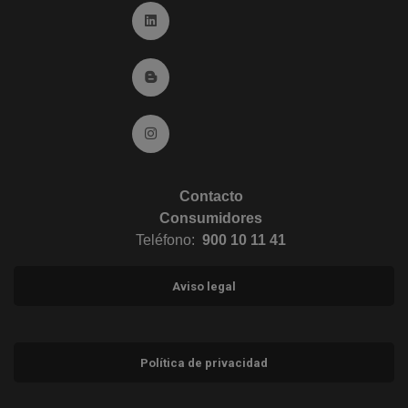
Ir a Linkedin (abre en ventana nueva)
Ir al Blog (abre en ventana nueva)
Ir a Instagram (abre en ventana nueva)
Contacto
Consumidores
Teléfono:
900 10 11 41
Aviso legal
Política de privacidad