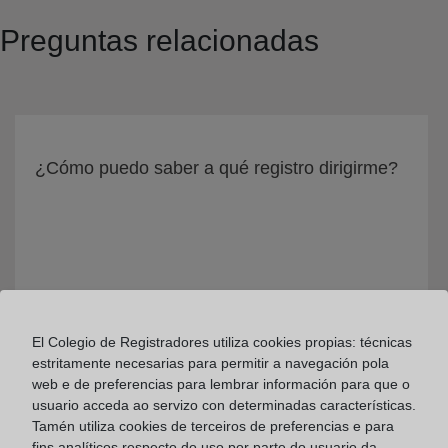
Preguntas relacionadas
¿Cómo puedo saber a qué registro dirigirme?
El Colegio de Registradores utiliza cookies propias: técnicas
estritamente necesarias para permitir a navegación pola
web e de preferencias para lembrar información para que o
usuario acceda ao servizo con determinadas características.
Tamén utiliza cookies de terceiros de preferencias e para
¿Qué registro es competente en cada caso?
fins analíticos respecto do uso por parte do usuario da