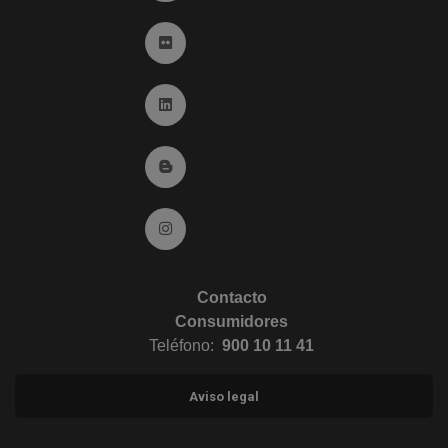
Ir a Flickr (abre en ventana nueva)
Ir a Linkedin (abre en ventana nueva)
Ir al Blog (abre en ventana nueva)
Ir a Instagram (abre en ventana nueva)
Contacto
Consumidores
Teléfono:
900 10 11 41
Aviso legal