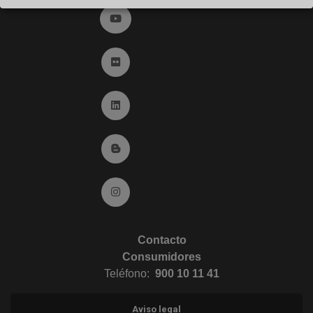
Ir a YouTube (abre en ventana nueva)
Ir a Flickr (abre en ventana nueva)
Ir a Linkedin (abre en ventana nueva)
Ir al Blog (abre en ventana nueva)
Ir a Instagram (abre en ventana nueva)
Contacto
Consumidores
Teléfono:
900 10 11 41
Aviso legal