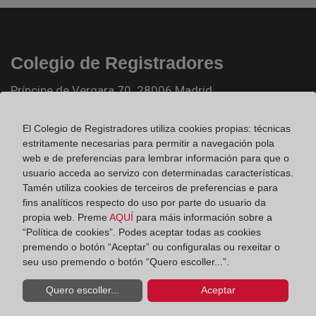
Colegio de Registradores
Príncipe de Vergara 70. 28006 Madrid
Teléfono:
91 270 17 96
El Colegio de Registradores utiliza cookies propias: técnicas
Fax:
91 564 11 59
estritamente necesarias para permitir a navegación pola
web e de preferencias para lembrar información para que o
Email:
contacto@registradores.org
usuario acceda ao servizo con determinadas características.
Tamén utiliza cookies de terceiros de preferencias e para
Registro de entrada del Colegio de registradores
fins analíticos respecto do uso por parte do usuario da
propia web. Preme
AQUÍ
para máis información sobre a
“Política de cookies”. Podes aceptar todas as cookies
Ir a facebook (abre en ventana nueva)
premendo o botón “Aceptar” ou configuralas ou rexeitar o
seu uso premendo o botón “Quero escoller...”.
Ir a twitter (abre en ventana nueva)
Quero escoller...
Aceptar