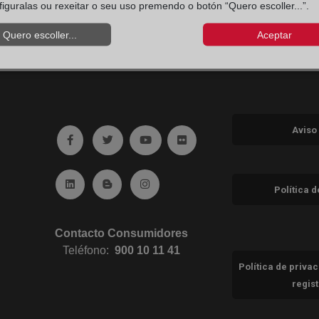
figuralas ou rexeitar o seu uso premendo o botón “Quero escoller...”.
Quero escoller...
Aceptar
Aviso
Ir a facebook (abre en ventana nueva)
Ir a twitter (abre en ventana nueva)
Ir a YouTube (abre en ventana nuev
Ir a Flickr (abre en ventana 
Ir a Linkedin (abre en ventana nueva)
Ir al Blog (abre en ventana nueva)
Ir a Instagram (abre en ventana nue
Política 
Contacto Consumidores
Teléfono:
900 10 11 41
Política de priva
regis