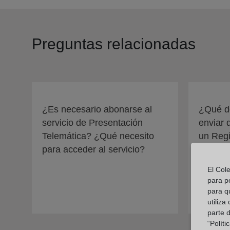
Preguntas relacionadas
¿Es necesario abonarse al
¿Qué d
servicio de Presentación
enviar 
Telemática? ¿Qué necesito
un Regi
para acceder al servicio?
El Col
para p
para q
utiliza
parte 
“Polít