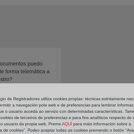
ocumentos puedo
de forma telemática a
stro?
egio de Registradores utiliza cookies propias: técnicas estritamente nec
ermitir a navegación pola web e de preferencias para lembrar informac
ue o usuario acceda ao servizo con determinadas características. Tam
 cookies de terceiros de preferencias e para fins analíticos respecto do
do usuario da propia web. Preme
AQUÍ
para máis información sobre a
ica de cookies”. Podes aceptar todas as cookies premendo o botón “Ace