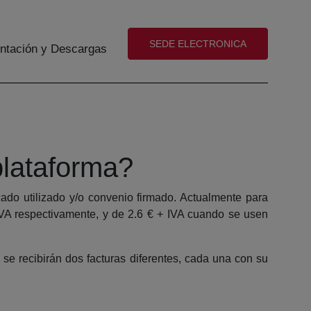
(abre en nueva ventana)
SEDE ELECTRONICA
tación y Descargas
plataforma?
icado utilizado y/o convenio firmado. Actualmente para
 IVA respectivamente, y de 2.6 € + IVA cuando se usen
 se recibirán dos facturas diferentes, cada una con su