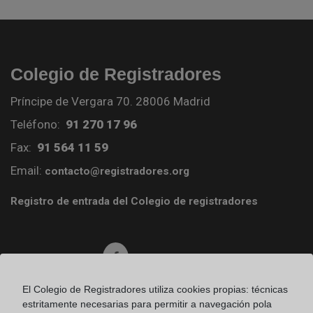
Colegio de Registradores
Príncipe de Vergara 70. 28006 Madrid
Teléfono:
91 270 17 96
Fax:
91 564 11 59
Email:
contacto@registradores.org
Registro de entrada del Colegio de registradores
Ir a facebook (abre en ventana nueva)
El Colegio de Registradores utiliza cookies propias: técnicas
Ir a twitter (abre en ventana nueva)
estritamente necesarias para permitir a navegación pola