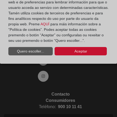
web e de preferencias para lembrar información para que o
usuario acceda ao servizo con determinadas características.
Ir a YouTube (abre en ventana nueva)
Tamén utiliza cookies de terceiros de preferencias e para
fins analíticos respecto do uso por parte do usuario da
propia web. Preme
AQUÍ
para máis información sobre a
Ir a Flickr (abre en ventana nueva)
“Política de cookies”. Podes aceptar todas as cookies
premendo o botón “Aceptar” ou configuralas ou rexeitar o
seu uso premendo o botón “Quero escoller...”.
Ir a Linkedin (abre en ventana nueva)
Quero escoller...
Aceptar
Ir al Blog (abre en ventana nueva)
Ir a Instagram (abre en ventana nueva)
Contacto
Consumidores
Teléfono:
900 10 11 41