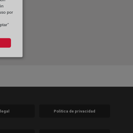
én
 uso por
ptar”
 legal
Política de privacidad
a)
nueva)