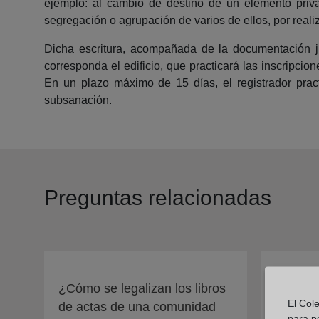
ejemplo: al cambio de destino de un elemento privat
segregación o agrupación de varios de ellos, por reali
Dicha escritura, acompañada de la documentación jus
corresponda el edificio, que practicará las inscripci
En un plazo máximo de 15 días, el registrador pract
subsanación.
Preguntas relacionadas
¿Cómo se legalizan los libros
¿Debo a
El Col
de actas de una comunidad
inscripc
para p