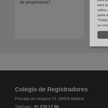
de propietarios?
propied
para q
impuest
utiliza
parte 
“Polít
ou con
Colegio de Registradores
Príncipe de Vergara 70. 28006 Madrid
Teléfono:
91 270 17 96