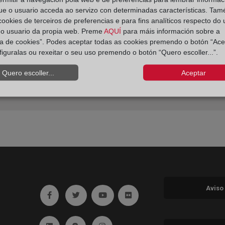
ad la liquidación de los
ue o usuario acceda ao servizo con determinadas características. Tam
os correspondientes?
 cookies de terceiros de preferencias e para fins analíticos respecto do
do usuario da propia web. Preme
AQUÍ
para máis información sobre a
ica de cookies”. Podes aceptar todas as cookies premendo o botón “Ace
figuralas ou rexeitar o seu uso premendo o botón “Quero escoller...”.
Quero escoller...
Aceptar
Aviso
Ir a facebook (abre en ventana nueva)
Ir a twitter (abre en ventana nueva)
Ir a YouTube (abre en ventana nuev
Ir a Flickr (abre en ventana 