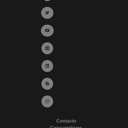
Ir a twitter (abre en ventana nueva)
Ir a YouTube (abre en ventana nueva)
Ir a Flickr (abre en ventana nueva)
Ir a Linkedin (abre en ventana nueva)
Ir al Blog (abre en ventana nueva)
Ir a Instagram (abre en ventana nueva)
Contacto
Consumidores