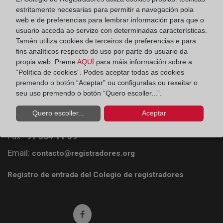
estritamente necesarias para permitir a navegación pola
web e de preferencias para lembrar información para que o
usuario acceda ao servizo con determinadas características.
Tamén utiliza cookies de terceiros de preferencias e para
fins analíticos respecto do uso por parte do usuario da
propia web. Preme
AQUÍ
para máis información sobre a
“Política de cookies”. Podes aceptar todas as cookies
Colegio de Registradores
premendo o botón “Aceptar” ou configuralas ou rexeitar o
seu uso premendo o botón “Quero escoller...”.
Príncipe de Vergara 70. 28006 Madrid
Quero escoller...
Aceptar
Teléfono:
91 270 17 96
Fax:
91 564 11 59
Email:
contacto@registradores.org
Registro de entrada del Colegio de registradores
Ir a facebook (abre en ventana nueva)