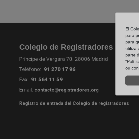
El Col
para p
para q
Colegio de Registradores
utiliza
parte 
Príncipe de Vergara 70. 28006 Madrid
“Polít
ou con
Teléfono:
91 270 17 96
Fax:
91 564 11 59
Email:
contacto@registradores.org
Registro de entrada del Colegio de registradores