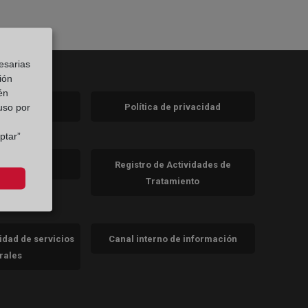
esarias
ión
én
 uso por
 legal
Política de privacidad
a)
nueva)
ptar”
va)
de cookies
Registro de Actividades de
Tratamiento
cidad de servicios
Canal interno de información
trales