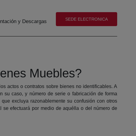
(abre en nueva ventana)
SEDE ELECTRONICA
tación y Descargas
Bienes Muebles?
los actos o contratos sobre bienes no identificables. A
en su caso, y número de serie o fabricación de forma
va que excluya razonablemente su confusión con otros
ral se efectuará por medio de aquélla o del número de