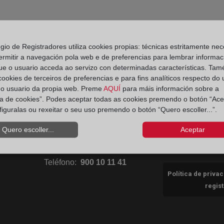
egio de Registradores utiliza cookies propias: técnicas estritamente nec
ermitir a navegación pola web e de preferencias para lembrar informac
ue o usuario acceda ao servizo con determinadas características. Tam
 cookies de terceiros de preferencias e para fins analíticos respecto do
Aviso
Ir a facebook (abre en ventana nueva)
Ir a twitter (abre en ventana nueva)
Ir a YouTube (abre en ventana nuev
Ir a Flickr (abre en ventana 
do usuario da propia web. Preme
AQUÍ
para máis información sobre a
ica de cookies”. Podes aceptar todas as cookies premendo o botón “Ace
figuralas ou rexeitar o seu uso premendo o botón “Quero escoller...”.
Ir a Linkedin (abre en ventana nueva)
Ir al Blog (abre en ventana nueva)
Ir a Instagram (abre en ventana nue
Política 
Quero escoller...
Aceptar
Contacto Consumidores
Teléfono:
900 10 11 41
Política de priva
regis