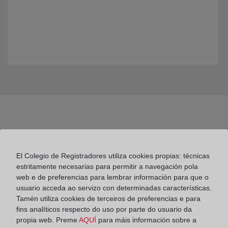
El Colegio de Registradores utiliza cookies propias: técnicas
estritamente necesarias para permitir a navegación pola
Colegio de Registradores
web e de preferencias para lembrar información para que o
usuario acceda ao servizo con determinadas características.
Príncipe de Vergara 70. 28006 Madrid
Tamén utiliza cookies de terceiros de preferencias e para
Teléfono:
91 270 17 96
fins analíticos respecto do uso por parte do usuario da
propia web. Preme
AQUÍ
para máis información sobre a
Fax:
91 564 11 59