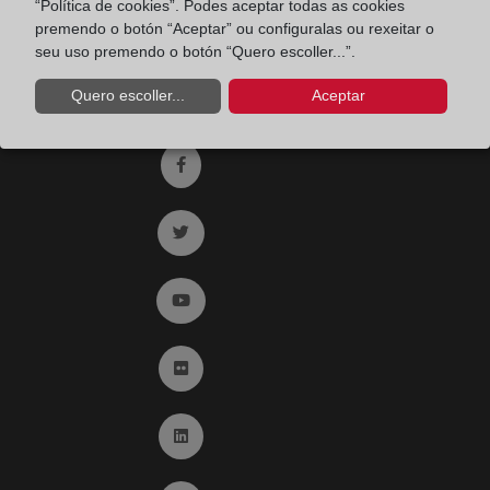
“Política de cookies”. Podes aceptar todas as cookies
Email:
premendo o botón “Aceptar” ou configuralas ou rexeitar o
contacto@registradores.org
seu uso premendo o botón “Quero escoller...”.
Registro de entrada del Colegio de registradores
Quero escoller...
Aceptar
Ir a facebook (abre en ventana nueva)
Ir a twitter (abre en ventana nueva)
Ir a YouTube (abre en ventana nueva)
Ir a Flickr (abre en ventana nueva)
Ir a Linkedin (abre en ventana nueva)