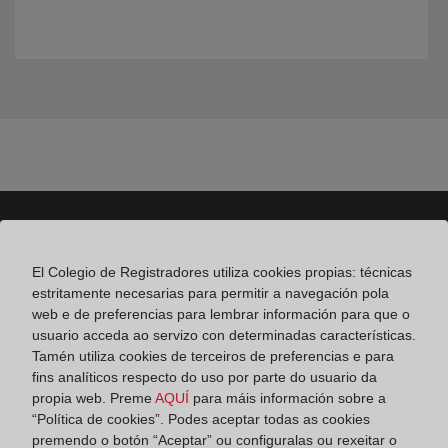
Colegio de Registradores
El Colegio de Registradores utiliza cookies propias: técnicas
estritamente necesarias para permitir a navegación pola
Príncipe de Vergara 70. 28006 Madrid
web e de preferencias para lembrar información para que o
usuario acceda ao servizo con determinadas características.
Teléfono:
91 270 17 96
Tamén utiliza cookies de terceiros de preferencias e para
Fax:
91 564 11 59
fins analíticos respecto do uso por parte do usuario da
propia web. Preme
AQUÍ
para máis información sobre a
Email:
contacto@registradores.org
“Política de cookies”. Podes aceptar todas as cookies
premendo o botón “Aceptar” ou configuralas ou rexeitar o