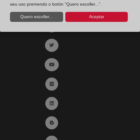
Registro de entrada del Colegio de registradores
seu uso premendo o botón “Quero escoller...”.
Quero escoller...
Aceptar
Ir a facebook (abre en ventana nueva)
Ir a twitter (abre en ventana nueva)
Ir a YouTube (abre en ventana nueva)
Ir a Flickr (abre en ventana nueva)
Ir a Linkedin (abre en ventana nueva)
Ir al Blog (abre en ventana nueva)