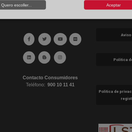
Quero escoller...
Aceptar
Aviso
Ir a facebook (abre en ventana nueva)
Ir a twitter (abre en ventana nueva)
Ir a YouTube (abre en ventana nuev
Ir a Flickr (abre en ventana 
Ir a Linkedin (abre en ventana nueva)
Ir al Blog (abre en ventana nueva)
Ir a Instagram (abre en ventana nue
Política 
Contacto Consumidores
Teléfono:
900 10 11 41
Política de priva
regis