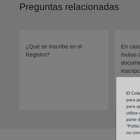
Preguntas relacionadas
¿Qué se inscribe en el
En caso
Registro?
mutuo 
documen
inscrip
nombre 
adjudic
El Col
para p
para q
utiliza
parte 
“Polít
ou con