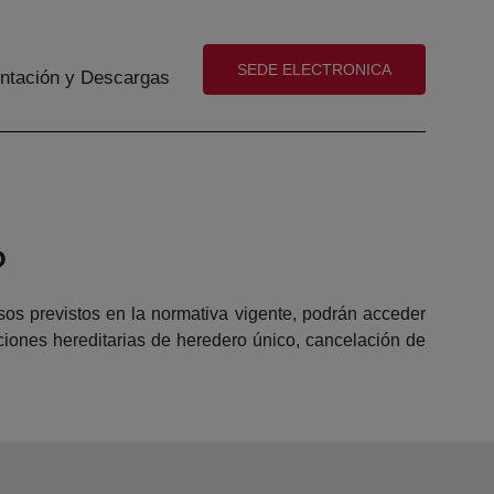
(abre en nueva ventana)
SEDE ELECTRONICA
tación y Descargas
?
sos previstos en la normativa vigente, podrán acceder
ciones hereditarias de heredero único, cancelación de