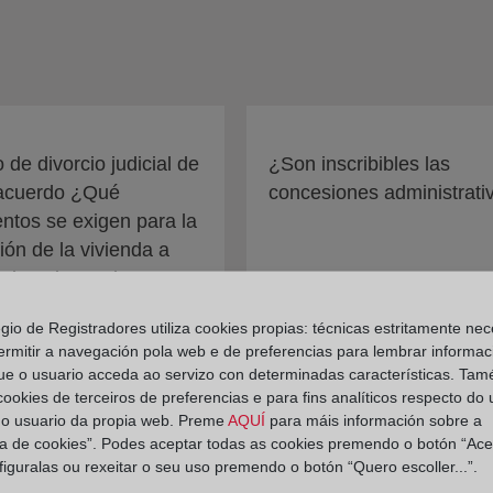
 de divorcio judicial de
¿Son inscribibles las
acuerdo ¿Qué
concesiones administrati
tos se exigen para la
ción de la vivienda a
de quien se la
a
egio de Registradores utiliza cookies propias: técnicas estritamente nec
ermitir a navegación pola web e de preferencias para lembrar informac
ue o usuario acceda ao servizo con determinadas características. Tam
 cookies de terceiros de preferencias e para fins analíticos respecto do
do usuario da propia web. Preme
AQUÍ
para máis información sobre a
ica de cookies”. Podes aceptar todas as cookies premendo o botón “Ace
figuralas ou rexeitar o seu uso premendo o botón “Quero escoller...”.