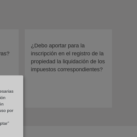
¿Debo aportar para la
vas?
inscripción en el registro de la
propiedad la liquidación de los
impuestos correspondientes?
esarias
ión
én
 uso por
ptar”